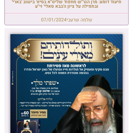
תיעוד דומע: מרן הגר"ש מחפוד שליט"א בסיור בישוב 'בארי'
ובתפילה על ציון ה'בבא סאלי' זי"ע
שלמה שרעבי
07/01/2024