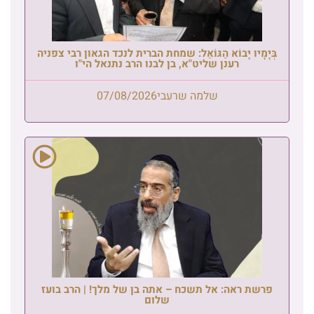
בְּיָמָיו יָבוֹא הַגּוֹאֵל: שמחת הברית לנכד הגאון רבי צפניה
רענן שליט"א, בן לבנו הרב נתנאל הי"ו
שלמה שרעבי
07/08/2026
פרשת ראה: אל תשכח – אתה בן של מלך! | הרב בועז
שלום