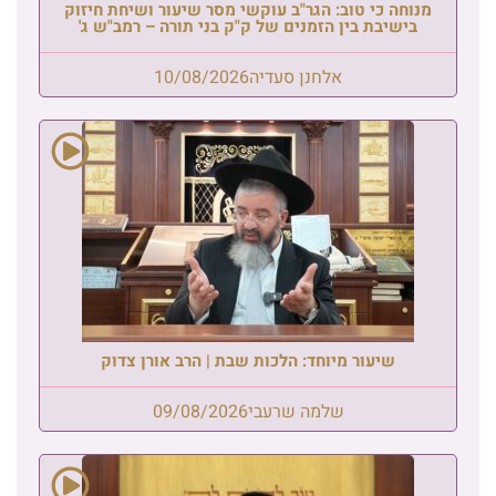
מנוחה כי טוב: הגר"ב עוקשי מסר שיעור ושיחת חיזוק
בישיבת בין הזמנים של ק"ק בני תורה – רמב"ש ג'
אלחנן סעדיה
10/08/2026
שיעור מיוחד: הלכות שבת | הרב אורן צדוק
שלמה שרעבי
09/08/2026