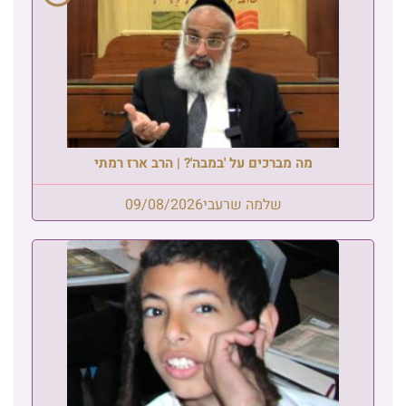
מה מברכים על 'במבה'? | הרב ארז רמתי
שלמה שרעבי
09/08/2026