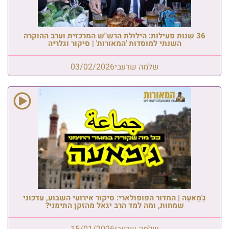
36 שנות פעילות: הילולת הרש"ש המרכזית וערב ההוקרה
השנתי למוסדות 'המאורות' | סיקור וגלריה
שלמה שרעבי
03/02/2026
גַ'מַאעַה | המדור הפופולארי: סיקור אירועי השבוע, עדכוני
שמחות, ומה למד הרב יגאל מהזקן התימני?
שלמה שרעבי
15/01/2026