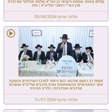
שָׁלוֹם וְרֵעוּת: שמחת נישואי בן הגר"א שלמה אכלופי עם נכדת
מרן הגר"י רצאבי שליט"א | צפו
שלמה שרעבי
05/08/2026
מעמד רב רושם ומרגש: כנס היסוד למרכז השידוכים והשקת
אתר 'המאורשים' בהשתתפות ועדת הרבנים שליט"א ועשרות
שדכנים ושדכניות | גלריה חגיגית
שלמה שרעבי
21/07/2026