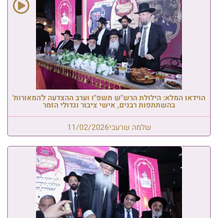
הוידאו המלא: הילולת הרש"ש תשפ"ו וערב ההצדעה ל'המאורות'
בהשתתפות רבנים, אישי ציבור וגדולי הזמר
שלמה שרעבי
11/02/2026