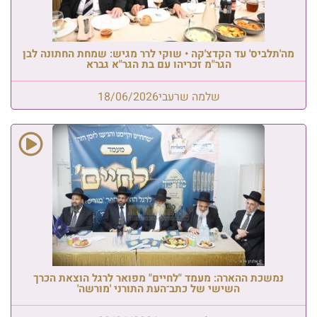
מה'תלביס' עד הקדצ'קה • שוקי לרר מגיש: שמחת החתונה לבן
הגר"מ זכריהו עם בת הגר"א גברא
שלמה שרעבי
18/06/2026
נמשכת ההארה: מעמד "לחיים" מפואר לרגל הוצאת הכרך
השישי של כתב־העת התורני 'מורשה'