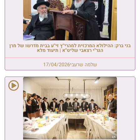
בני ברק: ההילולא המרכזית למהרי"ץ זי"ע בבית מדרשו של מרן
הגר"י רצאבי שליט"א | תיעוד מלא
שלמה שרעבי
17/04/2026