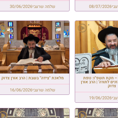
שרעבי
30/06/2026
בְּיָמָיו יָבוֹא הַגּוֹאֵל: שמחת הבר
לנכד הגאון רבי צפניה רענן
שליט"א, בן לבנו הרב נתנאל הי
" בשבת | הרב אורן צדוק
שלמה שרעבי
07/08/2026
שרעבי
16/06/2026