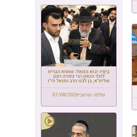
ית
"ו