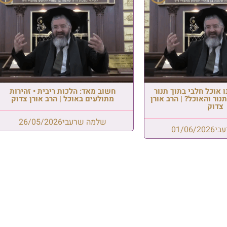
פרשת ראה: אל תשכח – אתה ב
של מלך! | הרב בועז שלום
 הלכות ריבית • זהירות
באוכל | הרב אורן צדוק
שלמה שרעבי
06/08/2026
שרעבי
26/05/2026