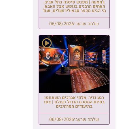
ב,
א,
עוד
פו
פו