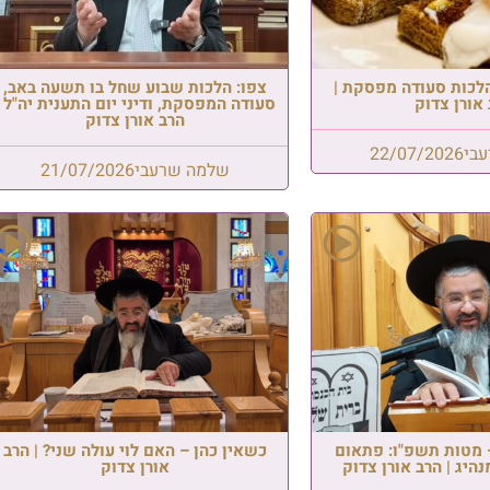
 שבוע שחל בו תשעה באב,
, ודיני יום התענית יה"ל |
הרב אורן צדוק
שרעבי
21/07/2026
 האם לוי עולה שני? | הרב
אורן צדוק