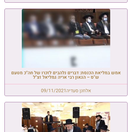
אמש במליאת הכנסת: דברים נלהבים לזכרו של חה"כ מטעם
ש"ס – הגאון רבי אריה גמליאל זצ"ל
אלחנן סעדיה
09/11/2021