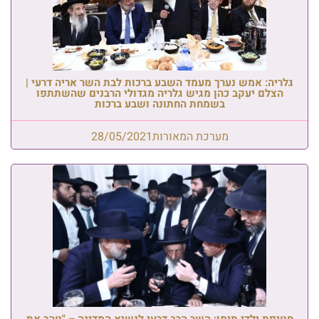
גלריה: אמש נערך מעמד השבע ברכות לבת השר אריה דרעי |
הצלם יעקב כהן מגיש גלריה מגדולי הרבנים שהשתתפו
בשמחת החתונה ושבע ברכות
מערכת המאורות
28/05/2021
חטיפת ילדי תימן: השר הרב דרעי לנשיא המדינה – "טהר את