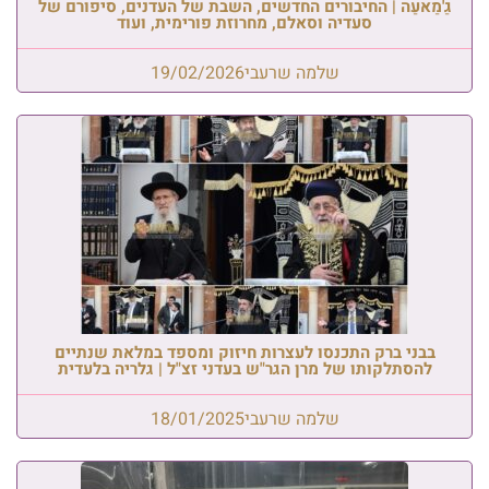
גַ'מַאעַה | החיבורים החדשים, השבת של העדנים, סיפורם של
סעדיה וסאלם, מחרוזת פורימית, ועוד
שלמה שרעבי
19/02/2026
בבני ברק התכנסו לעצרות חיזוק ומספד במלאת שנתיים
להסתלקותו של מרן הגר"ש בעדני זצ"ל | גלריה בלעדית
שלמה שרעבי
18/01/2025