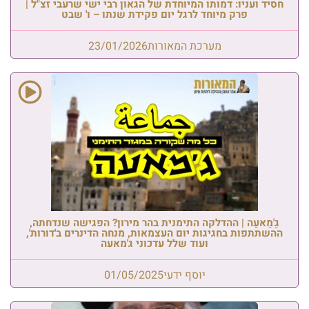
חסיד ועניו: דמותו המיוחדת של הגאון רבי ישי שרעבי זצ"ל |
פרק מיוחד לרגל יום פקידת שנתו – ו' שבט
מערכת המאורות
23/01/2026
גַ'מַאעַה | ההדלקה התימנית בהר מירון? הפגישה שנדחתה,
ההשתתפות בחגיגות יום העצמאות, מנחה הדינרים ב'דורות',
ועוד שלל עדכוני ג'מאעה
יוסף ידעי
01/05/2025