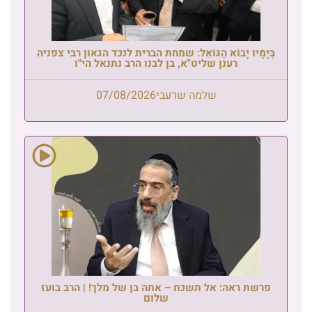
בְּיָמָיו יָבוֹא הַגּוֹאֵל: שמחת הברית לנכד הגאון רבי צפניה
רענן שליט"א, בן לבנו הרב נתנאל הי"ו
שלמה שרעבי
07/08/2026
פרשת ראה: אל תשכח – אתה בן של מלך! | הרב בועז
שלום