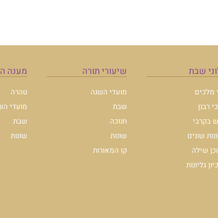
ני שבת
שיעורי תורה
מענה ה
י מלכים
מועדי השנה
טהרה
י רבנן
שבת
מועדי הש
 בקרבי
חנוכה
שבת
ונות שונים
שונות
שונות
ן שילה
קו המאורות
ון גליונות