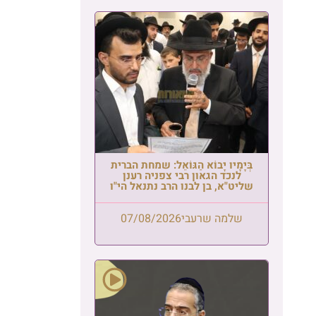
בְּיָמָיו יָבוֹא הַגּוֹאֵל: שמחת הברית
לנכד הגאון רבי צפניה רענן
שליט"א, בן לבנו הרב נתנאל הי"ו
שלמה שרעבי
07/08/2026