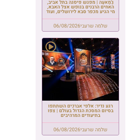
גַ'מַאעַה | מפגש פיסגה בתל אביב,
האחים הרבנים בנופש אצל האבא,
מי הגיע מכפר סבא לירושלים, ועוד
שלמה שרעבי
06/08/2026
רגע נדיר: אלפי אברכים השתתפו
בסיום המסכת הגדול בעולם | צפו
בתיעודים המרהיבים
שלמה שרעבי
06/08/2026