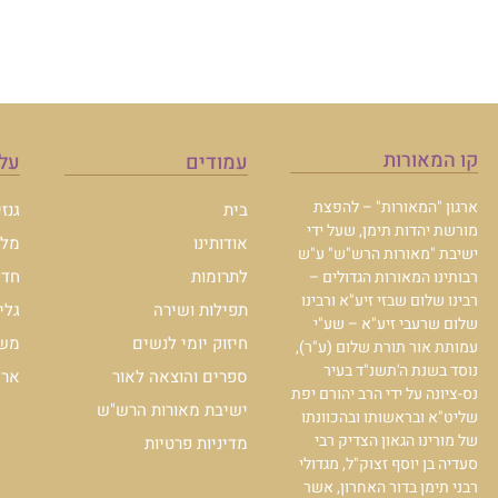
קו המאורות
עמודים
עלו
ארגון "המאורות" – להפצת
בית
גנז
מורשת יהדות תימן, שעל ידי
אודותינו
מלכ
ישיבת "מאורות הרש"ש" ע"ש
לתרומות
חדש
רבותינו המאורות הגדולים –
רבינו שלום שבזי זיע"א ורבינו
תפילות ושירה
גלי
שלום שרעבי זיע"א – שע"י
חיזוק יומי לנשים
משכ
עמותת אור תורת שלום (ע"ר),
נוסד בשנת ה'תשנ"ד בעיר
ספרים והוצאה לאור
ארכי
נס-ציונה על ידי הרב יהורם יפת
ישיבת מאורות הרש"ש
שליט"א ובראשותו ובהכוונתו
של מורינו הגאון הצדיק רבי
מדיניות פרטיות
סעדיה בן יוסף זצוק"ל, מגדולי
רבני תימן בדור האחרון, אשר