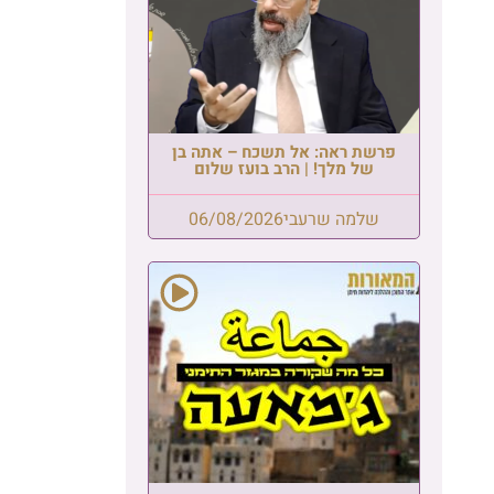
פרשת ראה: אל תשכח – אתה בן
של מלך! | הרב בועז שלום
שלמה שרעבי
06/08/2026