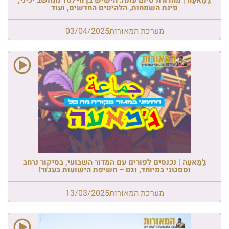
פינת השמחות, הלהיטים החדשים, ועוד
מערכת המאורות
03/04/2025
גַ'מַאעַה | נכנסים לפורים עם המדור השבועי, בסיקור נרחב
וססגוני במיוחד, וגם – חשיפת הישועות בעג'ור!
מערכת המאורות
13/03/2025