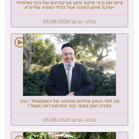
סיום זמן קיץ: סיקור נרחב מביקוריהם של רבני ותלמידי
ישיבת 'איתן התורה' אצל גדולי התורה שליט"א
שלמה שרעבי
05/08/2026
מה למד הגאון מוילנא מהגובה של האצבעות? | הרב
צפניה רענן במסר קצר מפרשת ראה תשפ"ו
שלמה שרעבי
05/08/2026