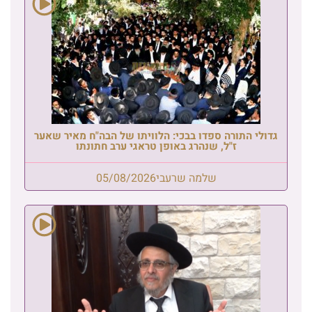
גדולי התורה ספדו בבכי: הלוויתו של הבה"ח מאיר שאער
ז"ל, שנהרג באופן טראגי ערב חתונתו
שלמה שרעבי
05/08/2026