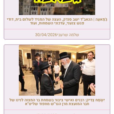
גַ'מַאעַה | הגאב"ד ישב סנדק, העצה של המגיד לשלום בית, דודי
פגש צנעני, עדכוני השמחות, ועוד
שלמה שרעבי
30/04/2026
יִשְׂמַח צַדִּיק: רבנים ואישי ציבור בשמחת בר המצוה לנינו של
חבר המועצת מרן הגר"ש מחפוד שליט"א