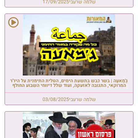
שלמה שרעבי
17/09/2025
גַ'מַאעַה | בשר כבש בתשעת הימים, הטלית התימנית על היו"ר
המרוקאי, התגובה לאזעקה, ועוד שלל דיווחי השבוע החולף
שלמה שרעבי
03/08/2025