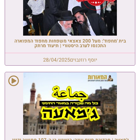
בית 'מחפוד': מעל 200 צאצאי משפחות מחפוד המפוארה
התכנסו לערב היסטורי | תיעוד מרתק
יוסף רוזנבוים
28/04/2025
גַ'מַאעַה | מהדורת סיום עונה: הישיש בן ה-107 ממושב יכיני,