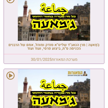
גַ'מַאעַה | מרן הגאב"ד שליט"א סנדק ומוהל, אמם של הרבנים
הכניסה ס"ת, ביצוע פרסי, ועוד ועוד
מערכת המאורות
30/01/2025