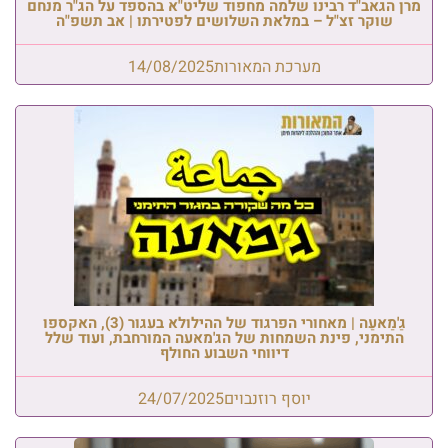
מרן הגאב"ד רבינו שלמה מחפוד שליט"א בהספד על הג"ר מנחם
שוקר זצ"ל – במלאת השלושים לפטירתו | אב תשפ"ה
מערכת המאורות
14/08/2025
גַ'מַאעַה | מאחורי הפרגוד של ההילולא בעגור (3), האקספו
התימני, פינת השמחות של הג'מאעה המורחבת, ועוד שלל
דיווחי השבוע החולף
יוסף רוזנבוים
24/07/2025