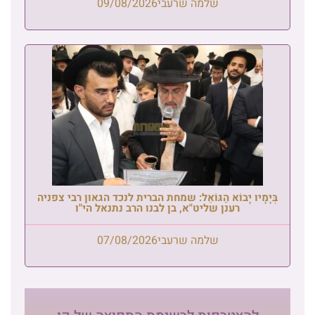
שלמה שרעבי
09/08/2026
בְּיָמָיו יָבוֹא הַגּוֹאֵל: שמחת הברית לנכד הגאון רבי צפניה
רענן שליט"א, בן לבנו הרב נתנאל הי"ו
שלמה שרעבי
07/08/2026