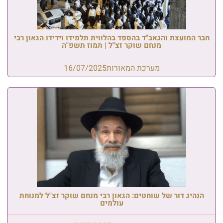
חבר המועצת והגאב"ד בהספד בהלווית תלמידו וידידו הגאון רבי
מנחם שוקר זצ"ל | תמוז תשפ"ה
מערכת המאורות
16/07/2025
הנהיג דור של שוחטים: הגאון רבי מנחם שוקר זצ"ל למנוחת
עולמים