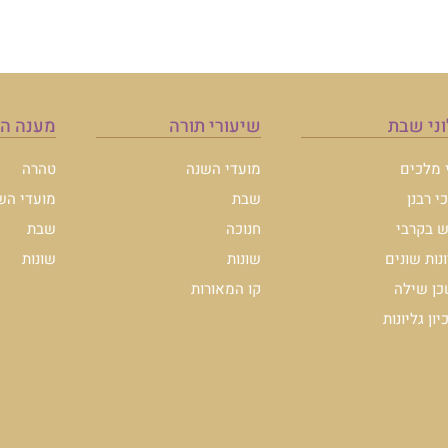
ני שבת
שיעורי תורה
מענה ה
י מלכים
מועדי השנה
טהרה
י רבנן
שבת
מועדי הש
 בקרבי
חנוכה
שבת
ונות שונים
שונות
שונות
ן שילה
קו המאורות
ון גליונות