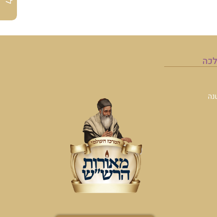
לכה
נה