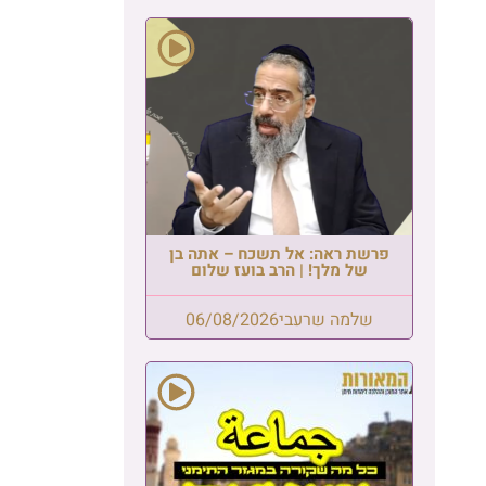
פרשת ראה: אל תשכח – אתה בן
של מלך! | הרב בועז שלום
שלמה שרעבי
06/08/2026