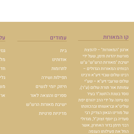
קו המאורות
עמודים
עלו
ארגון "המאורות" – להפצת
בית
גנז
מורשת יהדות תימן, שעל ידי
אודותינו
מלכ
ישיבת "מאורות הרש"ש" ע"ש
לתרומות
חדש
רבותינו המאורות הגדולים –
רבינו שלום שבזי זיע"א ורבינו
תפילות ושירה
גלי
שלום שרעבי זיע"א – שע"י
חיזוק יומי לנשים
משכ
עמותת אור תורת שלום (ע"ר),
נוסד בשנת ה'תשנ"ד בעיר
ספרים והוצאה לאור
ארכי
נס-ציונה על ידי הרב יהורם יפת
ישיבת מאורות הרש"ש
שליט"א ובראשותו ובהכוונתו
של מורינו הגאון הצדיק רבי
מדיניות פרטיות
סעדיה בן יוסף זצוק"ל, מגדולי
רבני תימן בדור האחרון, אשר
החל את פעילותו הענפה