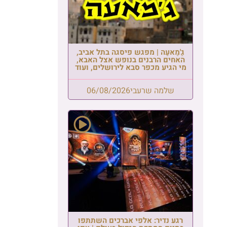
גַ'מַאעַה | מפגש פיסגה בתל אביב,
האחים הרבנים בנופש אצל האבא,
מי הגיע מכפר סבא לירושלים, ועוד
שלמה שרעבי
06/08/2026
רגע נדיר: אלפי אברכים השתתפו