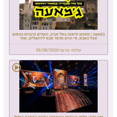
גַ'מַאעַה | מפגש פיסגה בתל אביב, האחים הרבנים בנופש
אצל האבא, מי הגיע מכפר סבא לירושלים, ועוד
שלמה שרעבי
06/08/2026
רגע נדיר: אלפי אברכים השתתפו בסיום המסכת הגדול