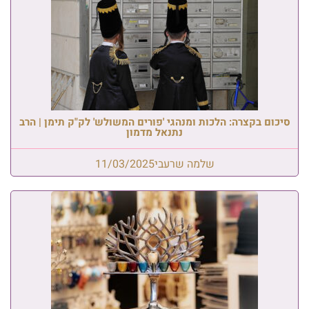
סיכום בקצרה: הלכות ומנהגי 'פורים המשולש' לק"ק תימן | הרב
נתנאל מדמון
שלמה שרעבי
11/03/2025