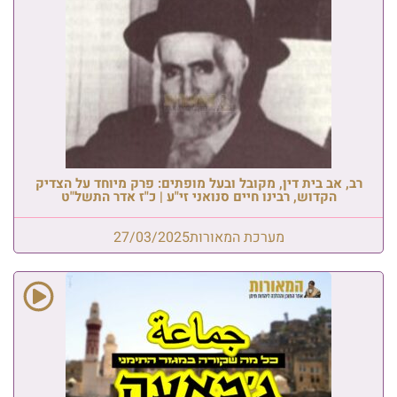
רב, אב בית דין, מקובל ובעל מופתים: פרק מיוחד על הצדיק
הקדוש, רבינו חיים סנואני זי"ע | כ"ז אדר התשל"ט
מערכת המאורות
27/03/2025