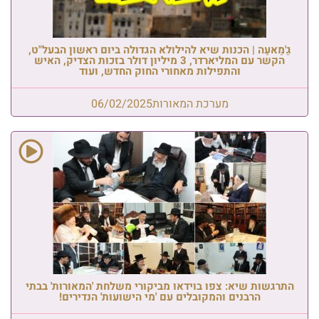
גַ'מַאעַה | הכנות שיא להילולא הגדולה ביום ראשון הבעל"ט,
הקשר עם המליארדר, 3 מיליון דולר בזכות הצדיק, האיש
והתפילות מאחורי החוק החדש, ועוד
מערכת המאורות
06/02/2025
התרגשות שיא: צפו בוידאו מביקורי משלחת 'המאורות' בבתי
הרבנים והמקובלים עם 'מי הישועות' הנדירים!