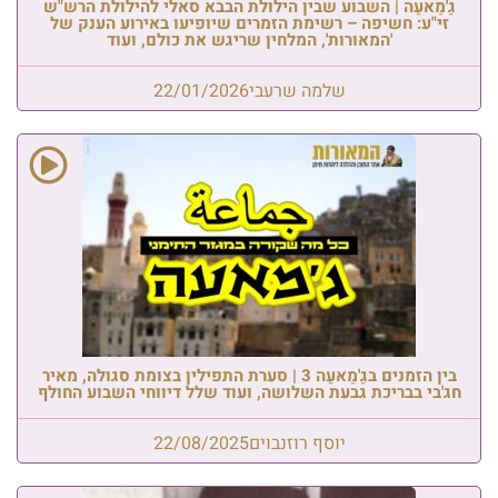
גַ'מַאעַה | השבוע שבין הילולת הבבא סאלי להילולת הרש"ש
זי"ע: חשיפה – רשימת הזמרים שיופיעו באירוע הענק של
'המאורות', המלחין שריגש את כולם, ועוד
שלמה שרעבי
22/01/2026
בין הזמנים בגַ'מַאעַה 3 | סערת התפילין בצומת סגולה, מאיר
חג'בי בבריכת גבעת השלושה, ועוד שלל דיווחי השבוע החולף
יוסף רוזנבוים
22/08/2025