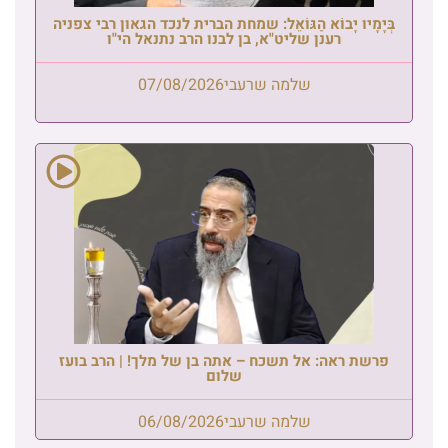
בְּיָמָיו יָבוֹא הַגּוֹאֵל: שמחת הברית לנכד הגאון רבי צפניה
רענן שליט"א, בן לבנו הרב נתנאל הי"ו
שלמה שרעבי
07/08/2026
פרשת ראה: אל תשכח – אתה בן של מלך! | הרב בועז
שלום
שלמה שרעבי
06/08/2026