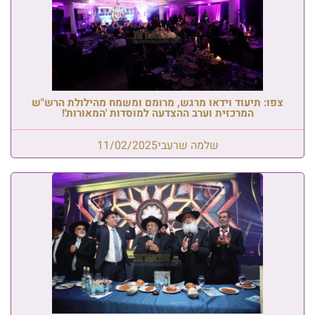
צפו: תיעוד וידאו מרגש, מרומם ומשמח מהילולת הרש"ש
המרכזית וערב ההצדעה למוסדות 'המאורות'!
שלמה שרעבי
11/02/2025