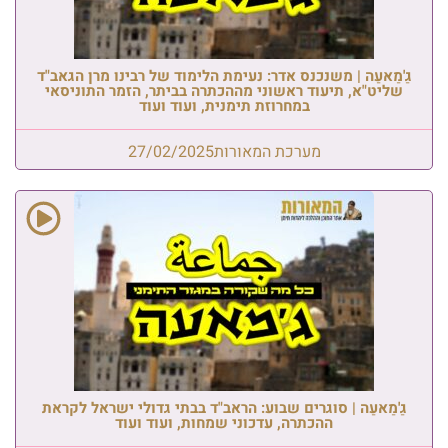
גַ'מַאעַה | משנכנס אדר: נעימת הלימוד של רבינו מרן הגאב"ד
שליט"א, תיעוד ראשוני מההכתרה בביתר, הזמר התוניסאי
במחרוזת תימנית, ועוד ועוד
מערכת המאורות
27/02/2025
גַ'מַאעַה | סוגרים שבוע: הראב"ד בבתי גדולי ישראל לקראת
ההכתרה, עדכוני שמחות, ועוד ועוד