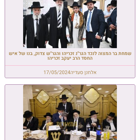
שמחת בר המצוה לנכד הגר"נ זכריהו והגר"ש צדוק, בנו של איש
החסד הרב יעקב זכריהו
אלחנן סעדיה
17/05/2024