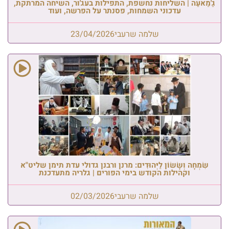
גַ'מַאעַה | השליחות נחשפת, התפילות בעג'ור, השיחה המרתקת,
עדכוני השמחות, פסנתר על הפרשה, ועוד
שלמה שרעבי
23/04/2026
שִׂמְחָה וְשָׂשׂוֹן לַיְּהוּדִים: מרנן ורבנן גדולי עדת תימן שליט"א
וקהילות הקודש בימי הפורים | גלריה מתעדכנת
שלמה שרעבי
02/03/2026