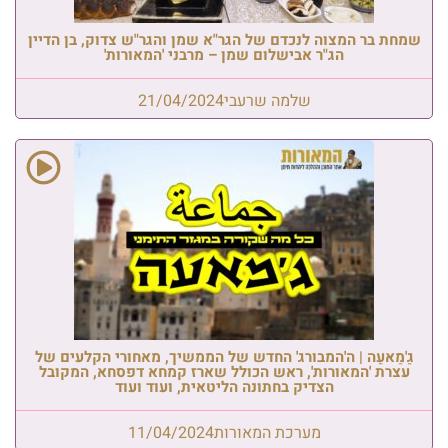
שמחת בר המצוה לנכדם של הגר"א שמן והגר"ש צדוק, בן הדיין
הג"ר אבישלום שמן – מרבני 'המאורות'
שלמה שרעבי
21/04/2024
גַ'מַאעַה | ה'המבורג' החדש של הממשיך, מאחורי הקלעים של
עצרת 'המאורות', ראש הכולל שארז קמחא דפסחא, המקובל
הצדיק בחתונה הליטאית, ועוד ועוד
מערכת המאורות
11/04/2024