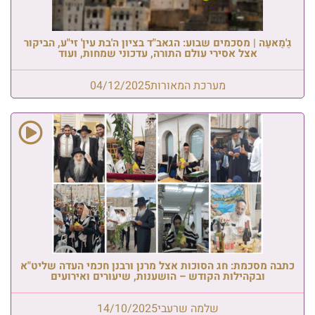
גַ'מַאעַה | מסכמים שבוע: הגאב"ד בציון ה'בת עין' זי"ע, הביקור
אצל אסירי עולם התורה, עדכוני שמחות, ועוד
מערכת המאורות
04/12/2025
כתבה מסכמת: חג הסוכות אצל מרנן ורבנן חכמי העדה שליט"א
ובקהילות הקודש – הושענות, שיעורים ואירועים
שלמה שרעבי
14/10/2025