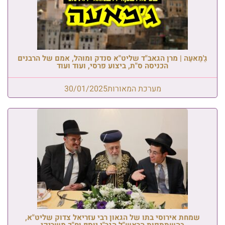
גַ'מַאעַה | מרן הגאב"ד שליט"א סנדק ומוהל, אמם של הרבנים
הכניסה ס"ת, ביצוע פרסי, ועוד ועוד
מערכת המאורות
30/01/2025
שמחת אירוסי בתו של הגאון רבי עזריאל צדוק שליט"א,
בהשתתפות הראש"ל הגר"י יוסף וח"כ משריקי