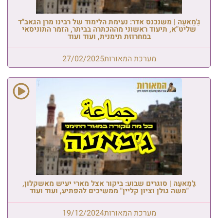
גַ'מַאעַה | משנכנס אדר: נעימת הלימוד של רבינו מרן הגאב"ד
שליט"א, תיעוד ראשוני מההכתרה בביתר, הזמר התוניסאי
במחרוזת תימנית, ועוד ועוד
מערכת המאורות
27/02/2025
גַ'מַאעַה | סוגרים שבוע: ביקור אצל מארי יעיש מאשקלון,
"משה גולן וציון קליין" ממשיכים להפתיע, ועוד ועוד
מערכת המאורות
19/12/2024