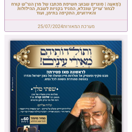
גַ'מַאעַה | סוגרים שבוע: חשיפת מכתבו של מרן הגר"ש קורח
לבחור 'עריק' שנכלא, המגיד בקניות לשבת, ההילולות
והאירועים, התקיפה בתימן, ועוד
מערכת המאורות
25/07/2024