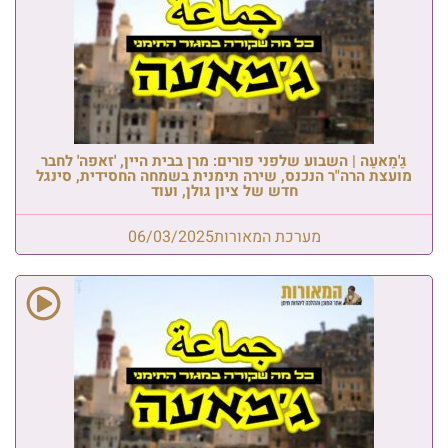
גַ'מַאעַה | השבוע שלפני פורים: מרן בבית היין, 'זאפה' לחבר
מועצת הרה"ר הנכנס, שירה תימנית בשמחה החסידית, סינגל
חדש של ציון גולן, ועוד
מערכת המאורות
06/03/2025