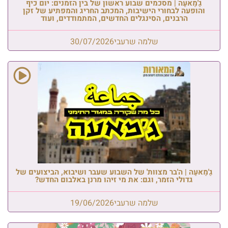
גַ'מַאעַה | מסכמים שבוע ראשון של בין הזמנים: יום כיף
והופעה לבחורי הישיבות, המכתב החריג והמפתיע של זקן
הרבנים, הסינגלים החדשים, המתמודדים, ועוד
שלמה שרעבי
30/07/2026
גַ'מַאעַה | ה'בר מצוות' של השבוע שעבר ושיבוא, הביצועים של
גדולי הזמר, וגם: את מי זיהו מרנן באלבום החדש?
שלמה שרעבי
19/06/2026