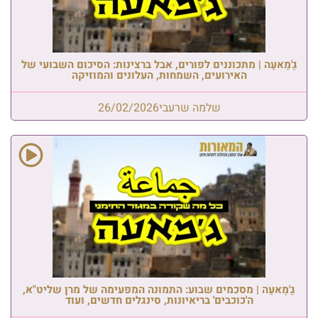
גַ'מַאעַה | מתכוננים לפורים, אבל ברצינות: הסיכום השבועי של
האירועים, השמחות, העלונים והמוזיקה
שלמה שרעבי
26/02/2026
גַ'מַאעַה | מסכמים שבוע: התמונה המפעימה של מרן שליט"א,
ה'כוכבים' בריאיונות, סינגלים חדשים, ועוד