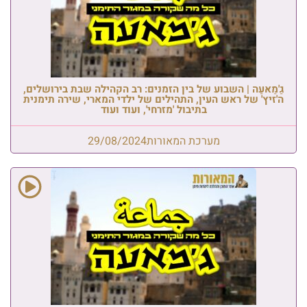
גַ'מַאעַה | השבוע של בין הזמנים: רב הקהילה שבת בירושלים,
ה'זיץ' של ראש העין, התהילים של ילדי המארי, שירה תימנית
בתיבול 'מזרחי', ועוד ועוד
מערכת המאורות
29/08/2024