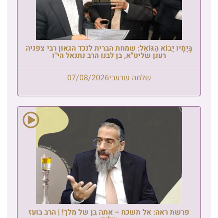
בְּיָמָיו יָבוֹא הַגּוֹאֵל: שמחת הברית לנכד הגאון רבי צפניה
רענן שליט"א, בן לבנו הרב נתנאל הי"ו
שלמה שרעבי
07/08/2026
פרשת ראה: אל תשכח – אתה בן של מלך! | הרב בועז