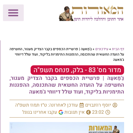
לתרומות >>
מכון הוצאה לאור
הפעילות שלנו
עלוני שבת
בית הוראה
חנות המאור
דף הבית
»
עידכונים
»
גַ'מַאעַה | פרשיית הכספים בקבר הצדיק מעגור, החשיפה
על הועדה החשאית שהתכנסה, ההפגנות התימניות בליקוד, ועוד שלל דיווחי
ג'מאעה
מדור מס' 83 - בלק, פנחס תשפ"ה
גַ'מַאעַה | פרשיית הכספים בקבר הצדיק מעגור,
החשיפה על הועדה החשאית שהתכנסה, ההפגנות
התימניות בליקוד, ועוד שלל דיווחי ג'מאעה
יוסף רוזנבוים
עודכן לאחרונה: ט״ז תמוז תשפ״ה
23:02
אין תגובות
עקבו אחרינו בגוגל