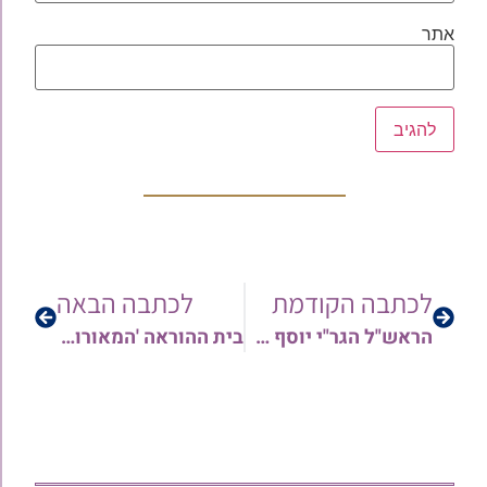
אתר
לכתבה הקודמת
לכתבה הבאה
הראש"ל הגר"י יוסף חיזק את בני התורה בראש העין | גלריה
בית ההוראה 'המאורות' מגיש: לוח ההלכות הנחוצות ביותר לימי בין המצרים תשפ"ה | להורדה ותליה בביתכם!