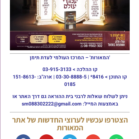
'המאורות' – המרכז העולמי לעדת תימן
קו ההלכה >
03-915-3133
קו התוכן >
8416* | 03-30-8888-5 | ארה"ב: 151-8613-
0185
ניתן לשלוח שאלות לרבני בית ההוראה גם דרך האתר או
באמצעות המייל: sm088302222@gmail.com
הצטרפו עכשיו לערוצי החדשות של אתר
המאורות