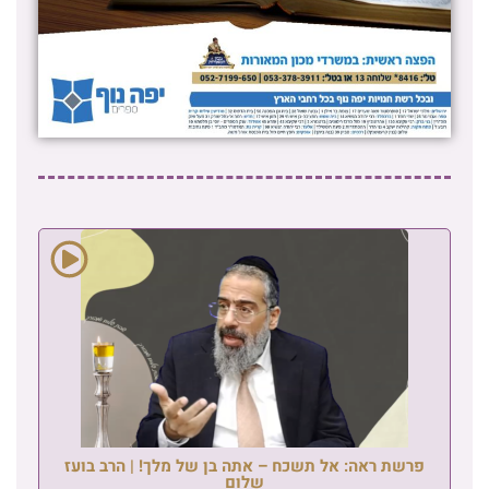
פרשת ראה: אל תשכח – אתה בן של מלך! | הרב בועז
שלום