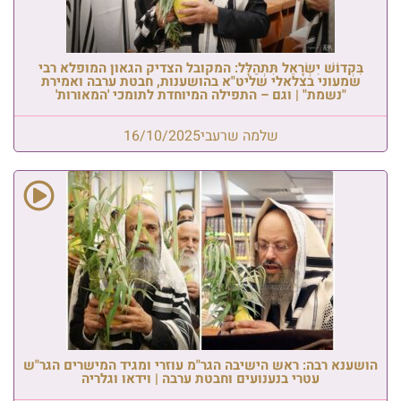
בִּקְדוֹשׁ יִשְׂרָאֵל תִּתְהַלָּל: המקובל הצדיק הגאון המופלא רבי
שמעוני בצלאלי שליט"א בהושענות, חבטת ערבה ואמירת
"נשמת" | וגם – התפילה המיוחדת לתומכי 'המאורות'
שלמה שרעבי
16/10/2025
הושענא רבה: ראש הישיבה הגר"מ עוזרי ומגיד המישרים הגר"ש
עטרי בנענועים וחבטת ערבה | וידאו וגלריה