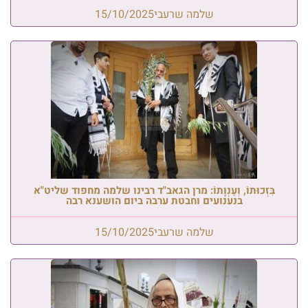
שלמה שרעבי
15/10/2025
בִּזְכוּתוֹ, וְעַנְוָתוֹ: מרן הגאב"ד רבינו שלמה מחפוד שליט"א
בנענועים וחבטת ערבה ביום הושענא רבה
שלמה שרעבי
15/10/2025