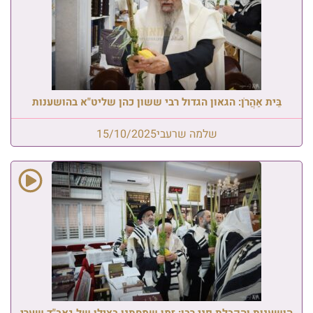
בֵּית אַהֲרֹן: הגאון הגדול רבי ששון כהן שליט"א בהושענות
שלמה שרעבי
15/10/2025
הושענות והקבלת פני רבו: זמן שמחתנו בצילו של גאב"ד שערי