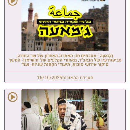
גַ'מַאעַה | מסכמים חג: האתרוג האחרון של שר התורה,
טביעות־עין של הגאב"ד, מאחורי הקלעים של 'והשיאנו', המשך
סיקור אירועי סוכות, תיעודי הקפות שניות, ועוד
מערכת המאורות
16/10/2025