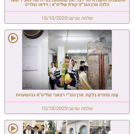
הלכה מרן הגר"פ קורח שליט"א | וידאו וגלריה
שלמה שרעבי
15/10/2025
עֲנֵה חַנּוּנִים בְּלֶקַח: מרן הגר"י רצאבי שליט"א בהושענות
שלמה שרעבי
15/10/2025