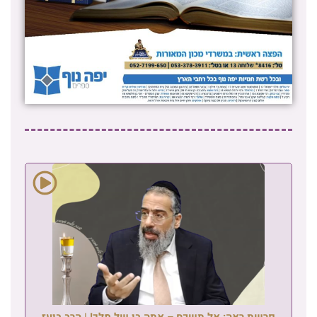
פרשת ראה: אל תשכח – אתה בן של מלך! | הרב בועז