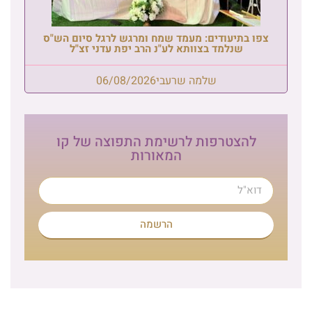
צפו בתיעודים: מעמד שמח ומרגש לרגל סיום הש"ס
שנלמד בצוותא לע"נ הרב יפת עדני זצ"ל
שלמה שרעבי
06/08/2026
להצטרפות לרשימת התפוצה של קו
המאורות
הרשמה