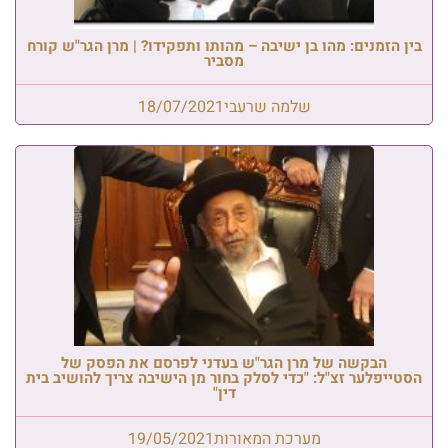
בין הזמנים: מהו בן ישיבה – מהותו ותפקידו? | מרן הגר"ש קורח
מסביר
שלמה שרעבי
18/07/2021
הבקשה של מרן הגר"ש בעדני לפרסם את הפסק של
הסטייפלער זצ"ל: "כדי לסלק בחור מן הישיבה צריך להושיב בית
דין"
מערכת המאורות
19/05/2021