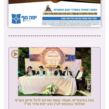
צפו בתיעודים: מעמד שמח ומרגש לרגל סיום הש"ס
שנלמד בצוותא לע"נ הרב יפת עדני זצ"ל