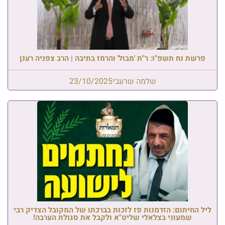
פרשת נח תשפ"ו: ר"ת 'מבול' והרמז בתיבה | הרב צפניה רענן
שלמה שרעבי
23/10/2025
ליל החיתום: הזדמנות פז לזכות בברכתו של המקובל הצדיק רבי
שמעוני בצלאלי שליט"א ולקבל את סגולת הערבה!