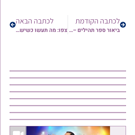
לכתבה הקודמת
לכתבה הבאה
ביאור ספר תהילים – פרקים ט'-י"ג | הרב יורם סרי
צפו: מה תעשו כשיש קילוף בתפילין, איך מניחים רש"י ור"ת ביחד, ועוד | מומחי הסת"ם בסרטונים מרתקים >>>