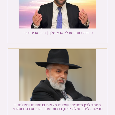
פרשת ראה: יש לי אבא מלך | הרב אריה צברי
מיוחד לבין הזמנים: שאלות מצויות בנופשים וטיולים –
טבילת כלים, נטילת ידים, ברכות ועוד | הרב אברהם עמרני