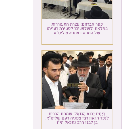
כפר אברהם: עצרת התעוררות
במלאת ה'שלושים' לפטירת רעייתו
של המרא דאתרא שליט"א
בְּיָמָיו יָבוֹא הַגּוֹאֵל: שמחת הברית
לנכד הגאון רבי צפניה רענן שליט"א,
בן לבנו הרב נתנאל הי"ו