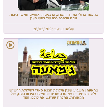
במעמד גדולי התורה והעדה, הרבנים הראשיים ואישי ציבור:
טקס הכתרת רבה של ראש העין
שלמה שרעבי
26/02/2026
גַ'מַאעַה | השבוע שבין הילולת הבבא סאלי להילולת הרש"ש
זי"ע: חשיפה – רשימת הזמרים שיופיעו באירוע הענק של
'המאורות', המלחין שריגש את כולם, ועוד