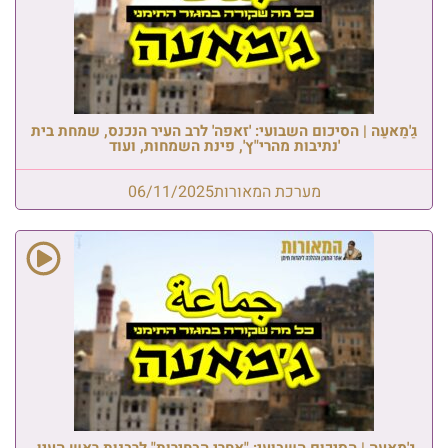
גַ'מַאעַה | הסיכום השבועי: 'זאפה' לרב העיר הנכנס, שמחת בית
'נתיבות מהרי"ץ', פינת השמחות, ועוד
מערכת המאורות
06/11/2025
גַ'מַאעַה | הסיכום השבועי: "אחרי הבחירות" לרבנות ראש העין,