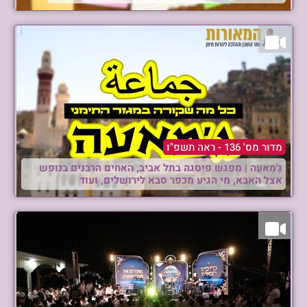
הופיע! יצא לאור ספר שתילי זיתים עם פירוש
זית רענן מאת הגר”א בן משה שליט”א, הלכות
שבת חלק שלישי – סימנים רמ”ב – ש’. ניתן
להשיג את הספר בטל’ – 0504144174.
מדור מס' 136 - ראה תשפ"ו
גַ'מַאעַה | מפגש פיסגה בתל אביב, האחים הרבנים בנופש
אצל האבא, מי הגיע מכפר סבא לירושלים, ועוד