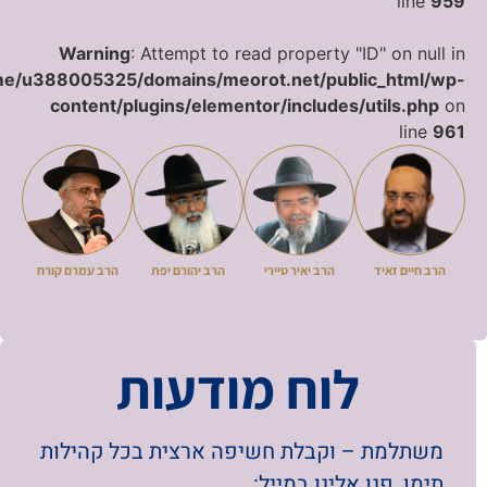
line
959
Warning
: Attempt to read property "ID" on null in
e/u388005325/domains/meorot.net/public_html/wp-
content/plugins/elementor/includes/utils.php
on
line
961
בשבוע הקרוב יצא לאור לוח 'המאורות' – לוח
עולם התורה • כל מה שרצית לדעת ביהדות
תימן | הלוח מופץ בכל רחבי הארץ, בכ-250
מוקדים ובבתי הכנסת | להצעת פרסום
ס
הרב חיים זאיד
הרב יאיר טיירי
הרב יהורם יפת
הרב עמרם קורח
משתלמת – וקבלת חשיפה ארצית בכל קהילות
תימן, פנו אלינו במייל:
Sm088302222@gmail.com או בטל' – 08-
לוח מודעות
8585-859
לבית מדרש תימני, זקוק בדחיפות סידורים