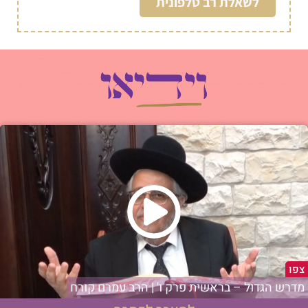
לשאלת רב טלפונית
צפו
מדרש הגדול – בראשית פרק ו' | הרב עמרם קורח