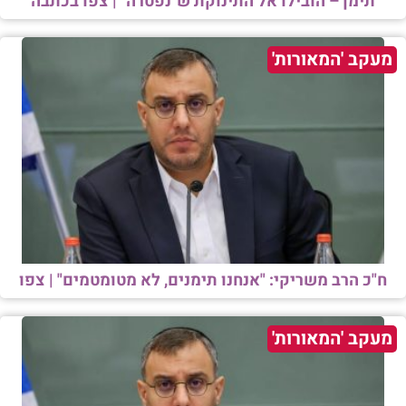
תימן – הובילו אל התינוקת ש"נפטרה" | צפו בכתבה
מעקב 'המאורות'
ח"כ הרב משריקי: "אנחנו תימנים, לא מטומטמים" | צפו
מעקב 'המאורות'