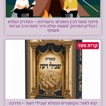
סיפור מתח לבין הזמנים: הישרדות – המדריך המלא
| הגליון המרתק 'מעשה שלא היה' מאת הרב אביעד
מעטוף
קרית ספר
יצא לאור: הקונטריס הנפלא 'שבילי דעת' – הדרכה