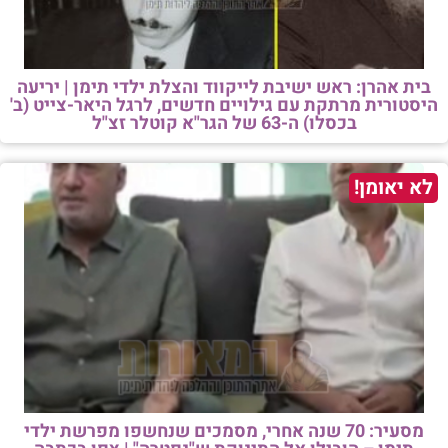
בית אהרן: ראש ישיבת לייקווד והצלת ילדי תימן | יריעה
היסטורית מרתקת עם גילויים חדשים, לרגל היאר-צייט (ב'
בכסלו) ה-63 של הגר"א קוטלר זצ"ל
לא יאומן!
מסעיר: 70 שנה אחרי, מסמכים שנחשפו מפרשת ילדי