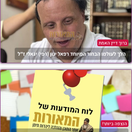
ברוך דיין האמת
הלך לעולמו הבחור המיוחד רפאל ינון (רפי) יגאלי ז"ל
הנצפה ביותר!