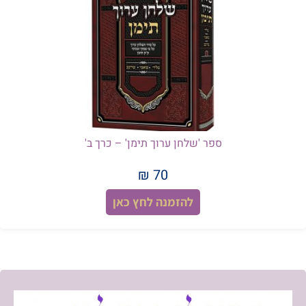
לצורך הקמת בית מדרש מרכזי ליהדות תימן
באיזור המרכז – דרוש קרוואן / מבנה נייד (עד
40-100 מ"ר, ניתן לפיצול כמובן) במחיר זול.
ליצירת קשר ופרטים – 053-378-3911 | או
שלחו במייל – sm088302222@gmail.com |
ספר 'שלחן ערוך תימן' – כרך ב'
או שלחו ל: 053-271-4427.
70 ₪
להזמנה לחץ כאן
הודעת מערכת! בעקבות שאלות חברי
'המאורות': בסייעתא דשמיא אנחנו שמחים
לבשר על הוצאתו לאור המחודשת של עלון 'גנזי
מלכים' מדי שבת בשבתו. אנו מבקשים מכל
ידידי המערכת, רכזים וגבאים, לחלק את הגיליון