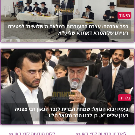
תיעוד
כפר אברהם: עצרת התעוררות במלאת ה'שלושים' לפטירת
רעייתו של המרא דאתרא שליט"א
גלריה
בְּיָמָיו יָבוֹא הַגּוֹאֵל: שמחת הברית לנכד הגאון רבי צפניה
רענן שליט"א, בן לבנו הרב נתנאל הי"ו
לארכיון חדשות לחץ כאן >>
ללוח מודעות לחץ כאן >>