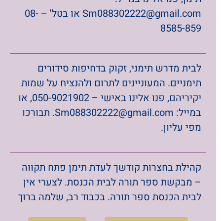
תימניים. המעוניינים לתרום ולהנציח על שמות
יקיריהם, פנו אלינו באישי – 050-9021902, או
במייל: Sm088302222@gmail.com. תבורכו
מפי עליון.
קהילת בחצרות קודשך לעדת תימן פתח תקווה
– מבקשת ספר תורה לבית הכנסת. לצערי אין
לבית הכנסת ספר תורה. בכבוד רב, שלמה ברוך
חוברה 0542876499.
לקהילת בני תורה מתפתחת ברכסים: דרוש
בדחיפות ספר תורה (ישנו ספר תורה אחד
בהשאלה לזמן קצוב!). ניתן ליצור קשר עם רב