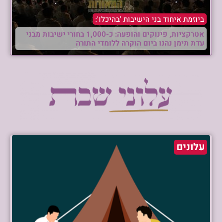
ביוזמת איחוד בני הישיבות 'בהיכלו':
אטרקציות, פינוקים והופעה: כ-1,000 בחורי ישיבות מבני
עדת תימן נהנו ביום הוקרה ללומדי התורה
עלונים