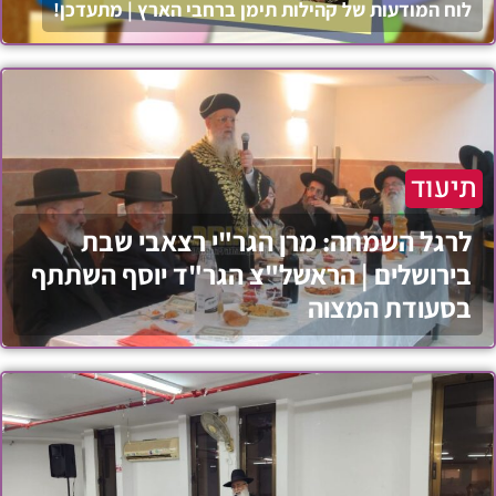
לוח המודעות של קהילות תימן ברחבי הארץ | מתעדכן!
תיעוד
לרגל השמחה: מרן הגר"י רצאבי שבת
בירושלים | הראשל"צ הגר"ד יוסף השתתף
בסעודת המצוה