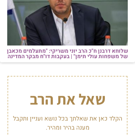
שלוחא דרבנן ח"כ הרב יוני משריקי: "מתעלמים מכאבן
של משפחות עולי תימן" | בעקבות דו"ח מבקר המדינה
שאל את הרב
הקלד כאן את שאלתך בכל נושא ועניין ותקבל
מענה בהיר ומהיר.