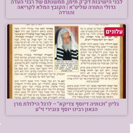
לבני הישיבות דק"ק תימן, ממשנתם של רבני העדה
גדולי התורה שליט"א | הקובץ המלא לקריאה
והורדה
עלונים
גליון "זכותיה דיוסף צדיקא" – לרגל הילולת מרן
הגאון רבינו יוסף צובירי זי"ע