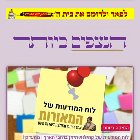
העתירו לרפואת אורי בן מרים – הזקוק לרחמי
שמים מרובים.
הציבור נקרא להמשיך להעתיר בתפילות
ובתחנונים לרפואת הגאון הגדול רבי אהרן ב"ר
יוסף וחממה מחפוד שליט"א, הזקוק לרחמי
שמים מרובים.
לקיים בנו חכמי ישראל: הציבור נקרא להעתיר
בתפילות ובתחנונים לרפואתו השלימה
והמהירה של ראש הישיבה הגאון הגדול רבי
אהרן ב”ר יוסף מחפוד שליט”א, הזקוק לרחמי
שמים מרובים. והן א-ל כביר לא ימאס תפילת
הנצפה ביותר!
רבים.
לוח המודעות של קהילות תימן ברחבי הארץ | מתעדכן!