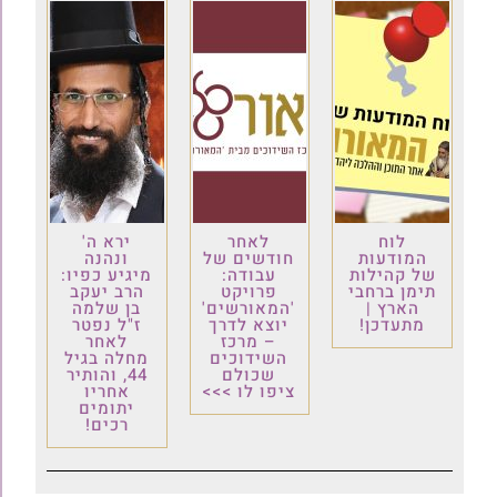
לוח
לאחר
ירא ה'
המודעות
חודשים של
ונהנה
של קהילות
עבודה:
מיגיע כפיו:
תימן ברחבי
פרויקט
הרב יעקב
הארץ |
'המאורשים'
בן שלמה
מתעדכן!
יוצא לדרך
ז"ל נפטר
– מרכז
לאחר
השידוכים
מחלה בגיל
שכולם
44, והותיר
ציפו לו >>>
אחריו
יתומים
רכים!