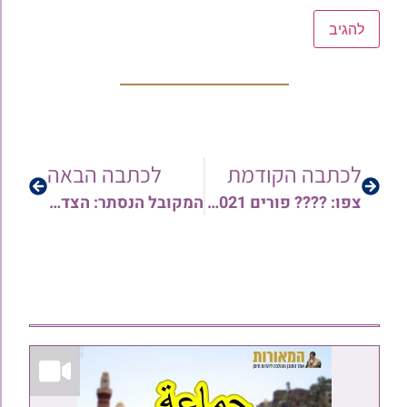
לכתבה הקודמת
לכתבה הבאה
צפו: ???? פורים 2021 בצל הקורונה והחיסונים ???? איך לשמוח מעל הטבע ולמשוך שפע? עם הרב יהודה סעדיה
המקובל הנסתר: הצדיק מורי יחיא זכריה גלעדי זצוק"ל הלך לבית עולמו לאחר שנדבק בנגיף הקורונה • פרופיל מרטיט לזכרו