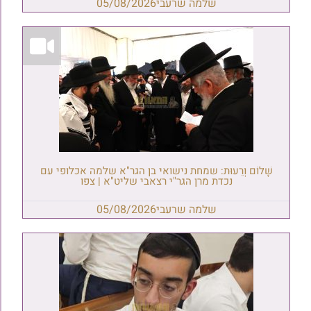
שלמה שרעבי
05/08/2026
שָׁלוֹם וְרֵעוּת: שמחת נישואי בן הגר"א שלמה אכלופי עם
נכדת מרן הגר"י רצאבי שליט"א | צפו
שלמה שרעבי
05/08/2026