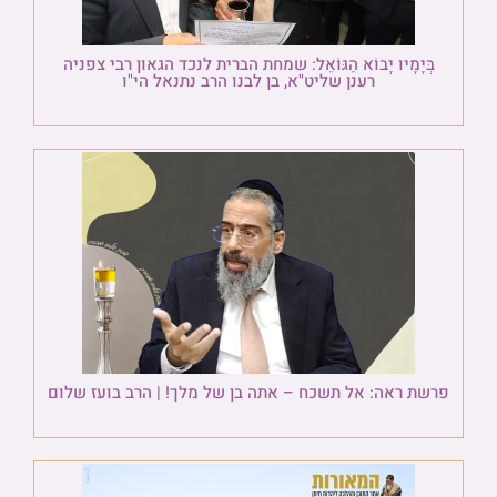
בְּיָמָיו יָבוֹא הַגּוֹאֵל: שמחת הברית לנכד הגאון רבי צפניה
רענן שליט"א, בן לבנו הרב נתנאל הי"ו
פרשת ראה: אל תשכח – אתה בן של מלך! | הרב בועז שלום