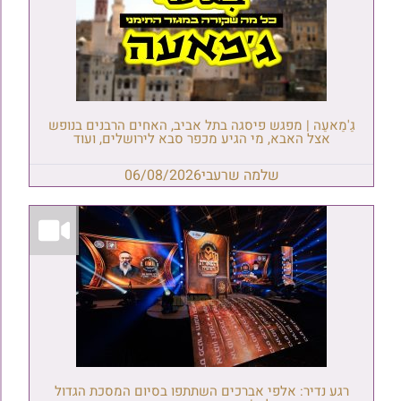
גַ'מַאעַה | מפגש פיסגה בתל אביב, האחים הרבנים בנופש
אצל האבא, מי הגיע מכפר סבא לירושלים, ועוד
שלמה שרעבי
06/08/2026
רגע נדיר: אלפי אברכים השתתפו בסיום המסכת הגדול