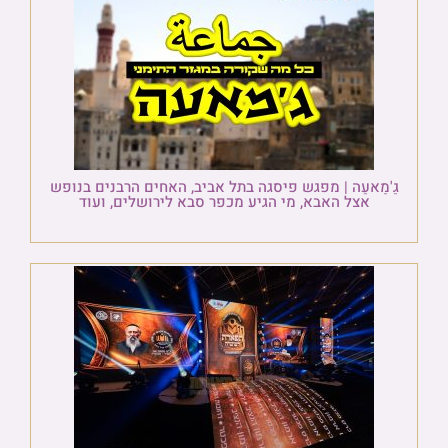
גַ'מַאעַה | מפגש פיסגה בתל אביב, האחים הרבנים בנופש
אצל האבא, מי הגיע מכפר סבא לירושלים, ועוד