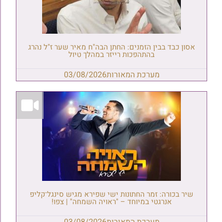
אסון כבד בבין הזמנים: החתן הבה"ח מאיר שער ז"ל נהרג
בהתהפכות רייזר במהלך טיול
מערכת המאורות
03/08/2026
שיר בכורה: זמר החתונות ישי שפירא מגיש סינגל־קליפ
אנרגטי במיוחד – "ראויה השמחה" | צפו!
מערכת המאורות
03/08/2026