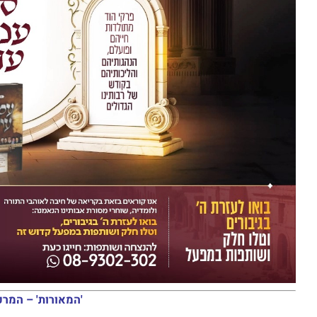
'המאורות' – המרכ