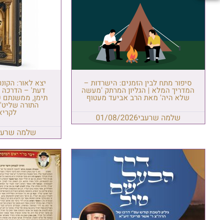
סיפור מתח לבין הזמנים: הישרדות –
יצא לאור: הקונ
המדריך המלא | הגליון המרתק 'מעשה
דעת' – הדרכה ל
שלא היה' מאת הרב אביעד מעטוף
תימן, ממשנתם ש
התורה שליט"
לקריא
שלמה שרעבי
01/08/2026
שלמה שרעב