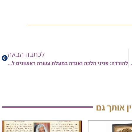
לכתבה הבאה
יס שליט"א | דרשת שבת הגדול המרכזית
להורדה: פניני הלכה ואגדה במעלת עשרה ראשונים לתקופת חג הפסח | הרב איתמר חבשוש
ין אותך גם