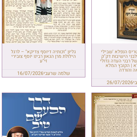
טריס הנפלא 'שבילי
גליון "זכותיה דיוסף צדיקא" – לרגל
בני הישיבות דק"ק
הילולת מרן הגאון רבינו יוסף צובירי
ל רבני העדה גדולי
זי"ע
א | הקובץ המלא
ה והורדה
שלמה שרעבי
16/07/2026
י
26/07/2026