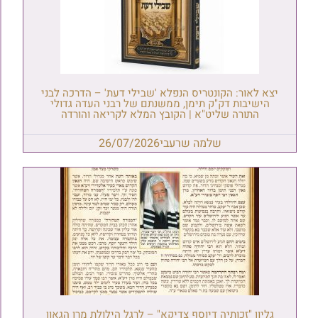
יצא לאור: הקונטריס הנפלא 'שבילי דעת' – הדרכה לבני
הישיבות דק"ק תימן, ממשנתם של רבני העדה גדולי
התורה שליט"א | הקובץ המלא לקריאה והורדה
שלמה שרעבי
26/07/2026
גליון "זכותיה דיוסף צדיקא" – לרגל הילולת מרן הגאון