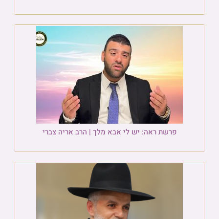
פרשת ראה: יש לי אבא מלך | הרב אריה צברי