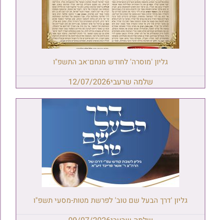
גליון 'מוסרה' לחודש מנחם־אב התשפ"ו
שלמה שרעבי
12/07/2026
גליון 'דרך הבעל שם טוב' לפרשת מטות-מסעי תשפ"ו