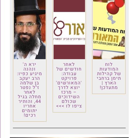
לוח
לאחר
ירא ה'
המודעות
חודשים של
ונהנה
של קהילות
עבודה:
מיגיע כפיו:
תימן ברחבי
פרויקט
הרב יעקב
הארץ |
'המאורשים'
בן שלמה
מתעדכן!
יוצא לדרך
ז"ל נפטר
– מרכז
לאחר
השידוכים
מחלה בגיל
שכולם
44, והותיר
ציפו לו >>>
אחריו
יתומים
רכים!