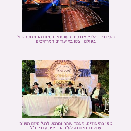
רגע נדיר: אלפי אברכים השתתפו בסיום המסכת הגדול
בעולם | צפו בתיעודים המרהיבים
צפו בתיעודים: מעמד שמח ומרגש לרגל סיום הש"ס
שנלמד בצוותא לע"נ הרב יפת עדני זצ"ל