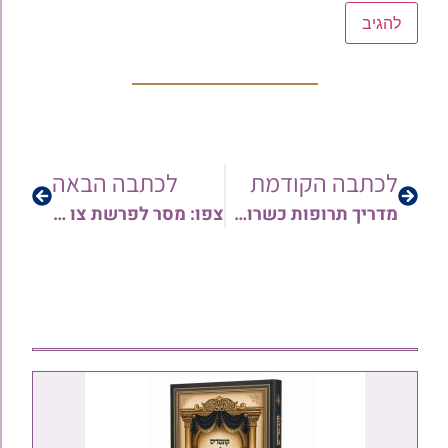
לכתבה הקודמת
לכתבה הבאה
מדריך תרופות כשרות לפסח 2021
צפו: מסר לפרשת צו ולחג הפסח | צו השעה – זריזות | עם הרב בועז שלום