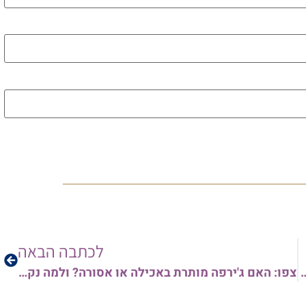
רגע נדיר: אלפי אברכים השתתפו
בסיום המסכת הגדול בעולם | צפו
בתיעודים המרהיבים
לכל העידכונים
להצטרפות לרשימת
התפוצה של קו המאורות
לכתבה הבאה
להצטרפות לרשימת התפוצה
צפו: האם ג'ירפה מותרת באכילה או אסורה? ולמה נקרא תרנגול הודו – ברווז? הגאון הרב אורן צדוק מסביר