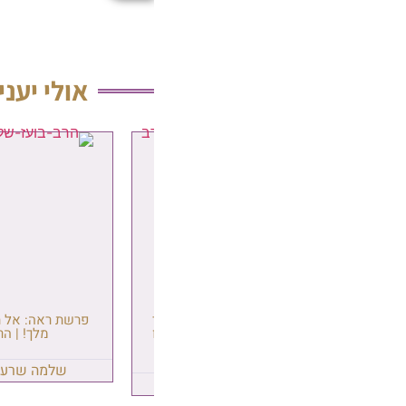
אולי יעניין אותך גם
פרשת ראה: אל תשכח – אתה בן של
גַ'מַאעַה | 
מלך! | הרב בועז שלום
האחים הרבנים
הגיע מכפר 
שלמה שרעבי
06/08/2026
שלמה שר