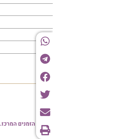
מסיבת סיום מסכתות שע"י ישיבת בין הזמנים המרכזית לקהילות תימן במודיעין עילית בראשות רבני העיר | צפו בגלריה ווידאו מסכם