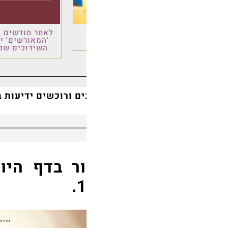
לאחר חודשים של עבודה: פרויקט
ירא ה' ונהנה
'המאורשים' יוצא לדרך – מרכז
יעקב בן שלמ
השידוכים שכולם ציפו לו >>>
יתומ
וכשים ידיעות בכל רחבי הש"ס | "יֵשׁ קוֹנֶה עוֹלָמוֹ בְּש
 בדף היומי מדי יום – חייג