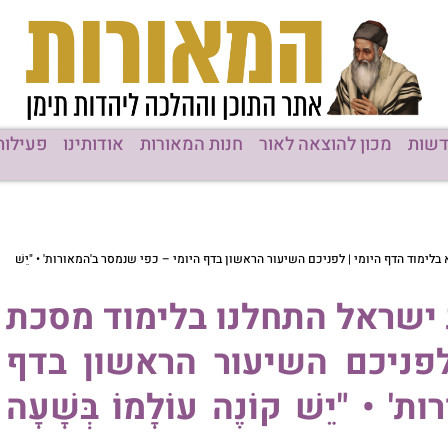
רות
אודותינו
פעילות המוסדות
כפי שנמסר ב'המאורות' • "יֵשׁ
ימוד מסכת
תוכן מקודם
ראשון בדף
ֹ בְּשָׁעָה