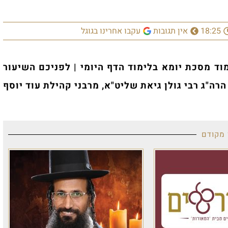
ל
י | לפניכם השיעור
ני קהילת עוד יוסף