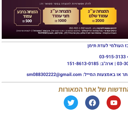
בְּיָמָיו יָבוֹא הַגּוֹאֵל: שמחת הברית
לנכד הגאון רבי צפניה רענן שליט"א
בן לבנו הרב נתנאל הי"ו
פרשת ראה: אל תשכח – אתה בן
של מלך! | הרב בועז שלום