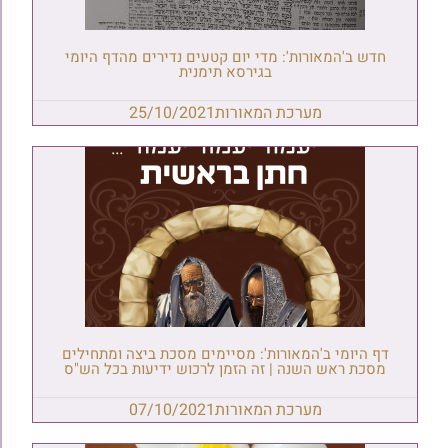
חדש ב'המאורות': מדי יום קטעים נדירים מהדף היומי
בגירסא תימנית
מערכת המאורות
25/10/2021
דף היומי ב'המאורות': מסיימים מסכת ביצה ומתחילים
מסכת ראש השנה | זה הזמן לרכוש ידיעות בכל הש"ס
מערכת המאורות
07/10/2021