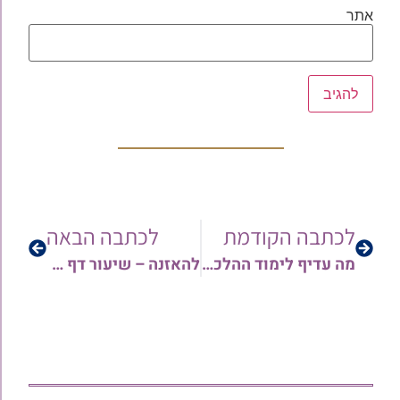
אתר
לכתבה הקודמת
לכתבה הבאה
מה עדיף לימוד ההלכה או לימוד דף היומי – מאת הג"ר אוריאל חוברה שליט"א
להאזנה – שיעור דף היומי ברכות דף כ"ח | מפי הרב גד מעוז