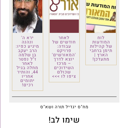
לוח
לאחר
ירא ה'
המודעות
חודשים של
ונהנה
של קהילות
עבודה:
מיגיע כפיו:
תימן ברחבי
פרויקט
הרב יעקב
הארץ |
'המאורשים'
בן שלמה
מתעדכן!
יוצא לדרך
ז"ל נפטר
– מרכז
לאחר
השידוכים
מחלה בגיל
שכולם
44, והותיר
ציפו לו >>>
אחריו
יתומים
רכים!
מח"ס יגדיל תורה ושא"ס
שימו לב!