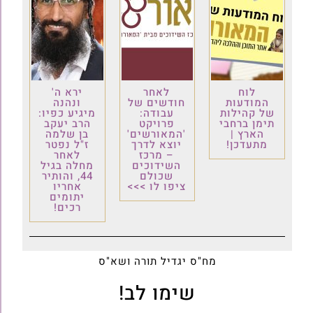
לוח
לאחר
ירא ה'
המודעות
חודשים של
ונהנה
של קהילות
עבודה:
מיגיע כפיו:
תימן ברחבי
פרויקט
הרב יעקב
הארץ |
'המאורשים'
בן שלמה
מתעדכן!
יוצא לדרך
ז"ל נפטר
– מרכז
לאחר
השידוכים
מחלה בגיל
שכולם
44, והותיר
ציפו לו >>>
אחריו
יתומים
רכים!
מח"ס יגדיל תורה ושא"ס
שימו לב!