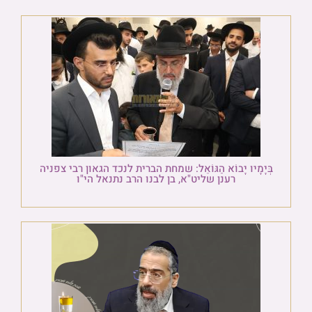
בְּיָמָיו יָבוֹא הַגּוֹאֵל: שמחת הברית לנכד הגאון רבי צפניה
רענן שליט"א, בן לבנו הרב נתנאל הי"ו