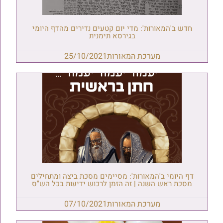
חדש ב'המאורות': מדי יום קטעים נדירים מהדף היומי
בגירסא תימנית
מערכת המאורות
25/10/2021
דף היומי ב'המאורות': מסיימים מסכת ביצה ומתחילים
מסכת ראש השנה | זה הזמן לרכוש ידיעות בכל הש"ס
מערכת המאורות
07/10/2021