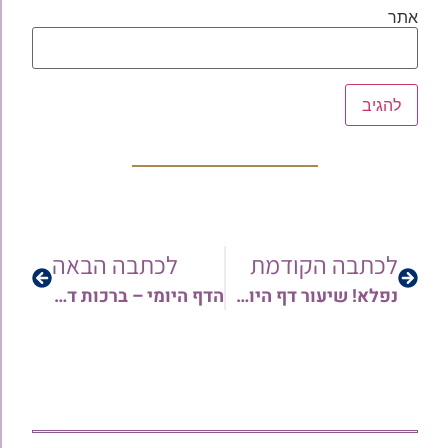
אתר
לכתבה הקודמת
לכתבה הבאה
נפלא! שיעור דף היומי ברכות דף כ"ו | מפי הרב גד מעוז שליט"א
הדף היומי – ברכות דף ל' | מפי הרב גד מעוז