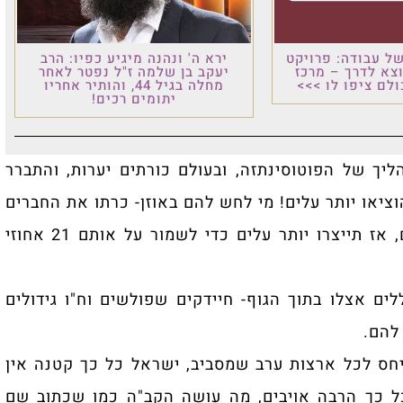
רויקט
ירא ה' ונהנה מיגיע כפיו: הרב
 מרכז
יעקב בן שלמה ז"ל נפטר לאחר
 >>>
מחלה בגיל 44, והותיר אחריו
יתומים רכים!
פי התהליך של הפוטוסינתזה, ובעולם כורתים יערות, והתברר
 עלים! מי לחש להם באוזן- כרתו את החברים
צ
שלכם ואין מספיק חמצן, לבני אדם ובעלי חיים, אז תייצרו יותר עלים כדי לשמור על אותם 21 אחוזי
תוך הגוף- חיידקים שפולשים וח"ו גידולים
רצות ערב שמסביב, ישראל כל כך קטנה אין
ה אויבים, מה עושה הקב"ה כמו שכתוב שם