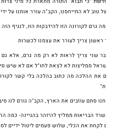
שת "כי תבוא" התורה מתארת כל מיני צרות והתורה או
 טוב לא התייחסנו, הקב"ה עורר אותנו על ידי אמצעים 
מה גרם לקורונה הזו להידבקות הזו, לנגיף הזה שעבר מבע
 ראשון צריך לעורר את עצמנו לכשרות
ר שני צריך לראות לא רק מה גרם, אלא גם מה התוצאו
ראל ממליצות לא לצאת לחו"ל אם לא שיש סיבה הכרחי
 את ההלכה מה כתוב בהלכה בלי קשר לקורונה- "אסו
ת"
נו סתם עוזבים את הארץ, הקב"ה גורם לנו סיבה להישא
רד הבריאות ממליץ להיזהר בהגיינה- כמה ההלכה מזהירה
 לקחת את הכלי, שלוש פעמים ליטול ידיים לסירוגין,