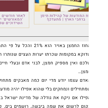
ח המודעות של קהילות תימן
לאחר חודשים של עבודה: פ
ברחבי הארץ | מתעדכן!
'המאורשים' יוצא לדרך –
השידוכים שכולם ציפו לו
אחוז החמצן באויר הוא 21% והכל על 
וקא במקומות שכרתו יערות העצים שנותרו הוציאו יותר
מצן…
דם עצמו יודע מדי יום כמה מאבקים מתחוללים אצלו ב
תחילים ונמחקים בלי שהוא אפילו יהיה מודע להם.
ילו אם ניקח את גודלה של מדינת ישראל ביחס לכל א
קום לרשום את שמה ביבשה, רושמים בים, כל כך הרב