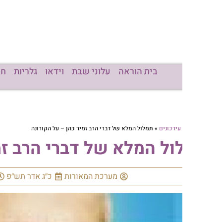
בית הוראה
עלוני שבת
וידאו
גלריות
חדשות
מכו
עידכונים
»
תמלול המלא של דברי הרב זמיר כהן – על הקורונה
ול המלא של דברי הרב זמיר כה
מערכת המאורות
כ״ג אדר תש״פ
02:17
א