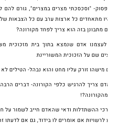
סוק- "וסכסכתי מצרים במצרים", גורם להם לריב בינם ל
ו מתאחדים כל ארצות ערב עם כל הצבאות שלהם, איפה הי
מתבונן בזה הוא צריך לפחד מקורונה?
עצמנו אדם שנמצא בתוך בית מזכוכית משוריינת, יורי
ם שם על הזכוכית המשוריינת
מישהו זורק עליו מחט והוא נבהל- הטילים לא פוגעים בך
ם צריך להרגיש כלפי הקורונה- דברים הרבה יותר גרועי
הקורונה?!
כי ההשתדלות ודאי שהאדם חייב לשמור על חוקי הבריאו
לרשויות אם אומרים לו בידוד, גם אם לדעתו זה מיותר, צ