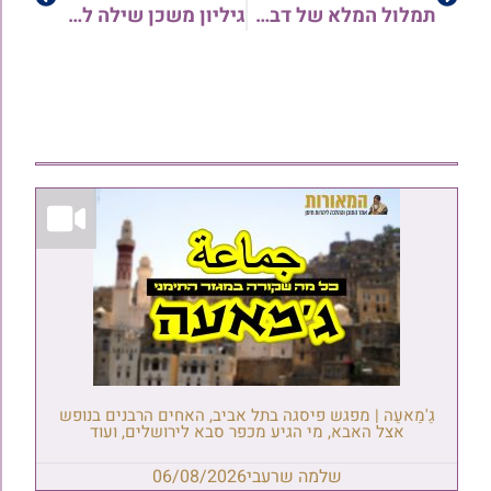
תמלול המלא של דברי הרב זמיר כהן – על הקורונה
גיליון משכן שילה לפרשת ויקרא ה'תש"פ
גַ'מַאעַה | מפגש פיסגה בתל אביב, האחים הרבנים בנופש
אצל האבא, מי הגיע מכפר סבא לירושלים, ועוד
שלמה שרעבי
06/08/2026