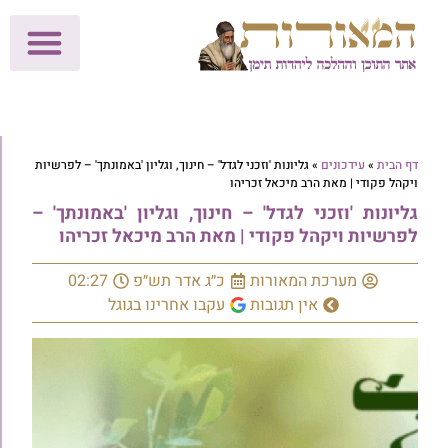
לתרומות >>
מכון הוצאה לאור
הפעילות שלנו
עלוני שבת
בית הוראה
חנות המאור
דף הבית
»
עידכונים
»
גליונות 'וזכני לגדל' – חינוך, וגליון 'באמונתך' – לפרשיות
ויקהל פקודי | מאת הרב מיכאל זכריהו
גליונות 'וזכני לגדל' – חינוך, וגליון 'באמונתך' –
לפרשיות ויקהל פקודי | מאת הרב מיכאל זכריהו
מערכת המאורות
כ״ג אדר תש״פ
02:27
אין תגובות
עקבו אחרינו בגוגל