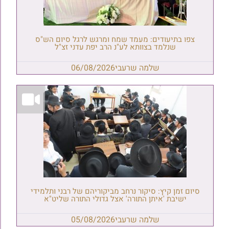
צפו בתיעודים: מעמד שמח ומרגש לרגל סיום הש"ס
שנלמד בצוותא לע"נ הרב יפת עדני זצ"ל
שלמה שרעבי
06/08/2026
סיום זמן קיץ: סיקור נרחב מביקוריהם של רבני ותלמידי
ישיבת 'איתן התורה' אצל גדולי התורה שליט"א
שלמה שרעבי
05/08/2026