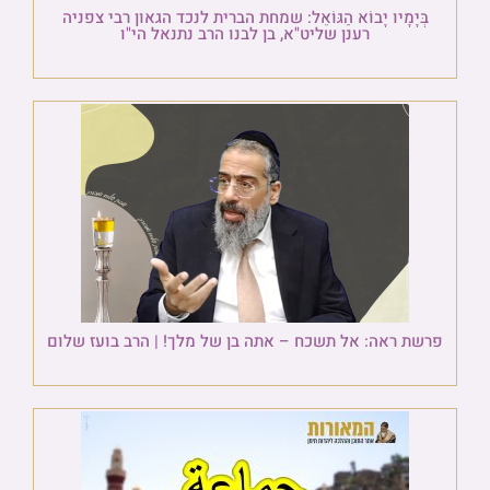
בְּיָמָיו יָבוֹא הַגּוֹאֵל: שמחת הברית לנכד הגאון רבי צפניה
רענן שליט"א, בן לבנו הרב נתנאל הי"ו
פרשת ראה: אל תשכח – אתה בן של מלך! | הרב בועז שלום