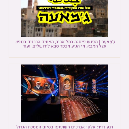
גַ'מַאעַה | מפגש פיסגה בתל אביב, האחים הרבנים בנופש
אצל האבא, מי הגיע מכפר סבא לירושלים, ועוד
רגע נדיר: אלפי אברכים השתתפו בסיום המסכת הגדול