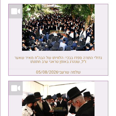
גדולי התורה ספדו בבכי: הלוויתו של הבה"ח מאיר שאער
ז"ל, שנהרג באופן טראגי ערב חתונתו
שלמה שרעבי
05/08/2026