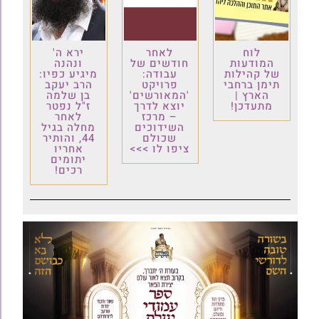
לוח
לאחר
ירא ה'
המודעות
חודשים של
ונהנה
של קהילות
עבודה:
מיגיע כפיו:
תימן ברחבי
פרויקט
הרב יעקב
הארץ |
'המאורשים'
בן שלמה
מתעדכן!
יוצא לדרך
ז"ל נפטר
– מרכז
לאחר
השידוכים
מחלה בגיל
שכולם
44, והותיר
ציפו לו >>>
אחריו
יתומים
רכים!