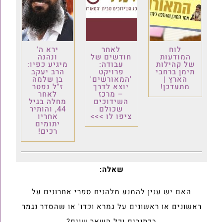
לוח
לאחר
ירא ה'
המודעות
חודשים של
ונהנה
של קהילות
עבודה:
מיגיע כפיו:
תימן ברחבי
פרויקט
הרב יעקב
הארץ |
'המאורשים'
בן שלמה
מתעדכן!
יוצא לדרך
ז"ל נפטר
– מרכז
לאחר
השידוכים
מחלה בגיל
שכולם
44, והותיר
ציפו לו >>>
אחריו
יתומים
רכים!
שאלה:
האם יש ענין להמנע מלהניח ספרי אחרונים על
ראשונים או ראשונים על גמרא וכדו' או שהסדר נגמר
בכתובים וכל השאר שוים?