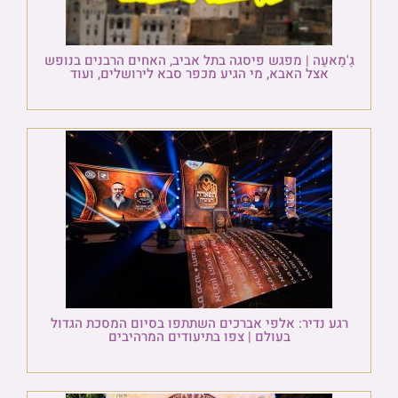
גַ'מַאעַה | מפגש פיסגה בתל אביב, האחים הרבנים בנופש
אצל האבא, מי הגיע מכפר סבא לירושלים, ועוד
רגע נדיר: אלפי אברכים השתתפו בסיום המסכת הגדול
בעולם | צפו בתיעודים המרהיבים