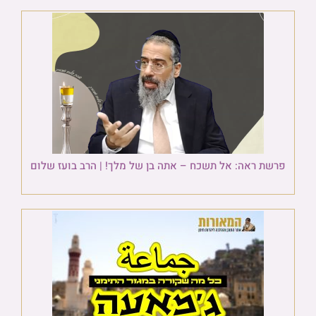
פרשת ראה: אל תשכח – אתה בן של מלך! | הרב בועז שלום