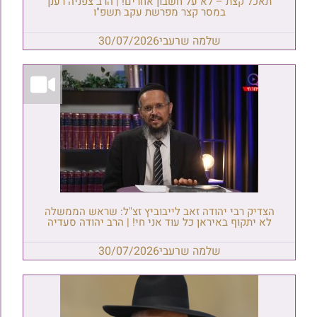
תאכל קצת – לא על חשבון אחרים! | הרב צפניה רענן
במסר קצר מפרשת עקב תשפ"ו
שלמה שרעבי
30/07/2026
הצדיק רבי יהודה זאב לייבוביץ זצ"ל: שראש הממשלה
לא יתקוף באיראן כל עוד אני חי! | הרב יהודה סעדיה
שלמה שרעבי
30/07/2026