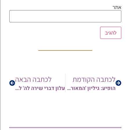
אתר
לכתבה הקודמת
לכתבה הבאה
הופיע: גיליון 'המאורות' לפרשיות עקב – ראה תשפ"ב | והשבוע: גיליון עשיר לימי בין הזמנים והמסתעף | תוכן שבועי חגיגי ועשיר
עלון דברי שירה לה' לפרשת עקב תשפ"ב