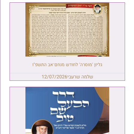
גליון 'מוסרה' לחודש מנחם־אב התשפ"ו
שלמה שרעבי
12/07/2026