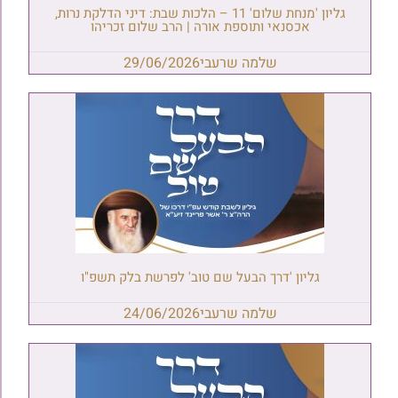
גליון 'מנחת שלום' 11 – הלכות שבת: דיני הדלקת נרות,
אכסנאי ותוספת אורה | הרב שלום זכריהו
שלמה שרעבי
29/06/2026
גליון 'דרך הבעל שם טוב' לפרשת בלק תשפ"ו
שלמה שרעבי
24/06/2026