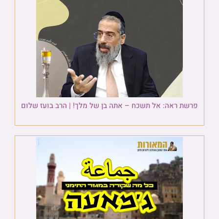
פרשת ראה: אל תשכח – אתה בן של מלך! | הרב בועז שלום