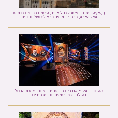
גַ'מַאעַה | מפגש פיסגה בתל אביב, האחים הרבנים בנופש
אצל האבא, מי הגיע מכפר סבא לירושלים, ועוד
רגע נדיר: אלפי אברכים השתתפו בסיום המסכת הגדול
בעולם | צפו בתיעודים המרהיבים