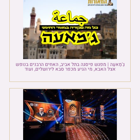
גַ'מַאעַה | מפגש פיסגה בתל אביב, האחים הרבנים בנופש
אצל האבא, מי הגיע מכפר סבא לירושלים, ועוד