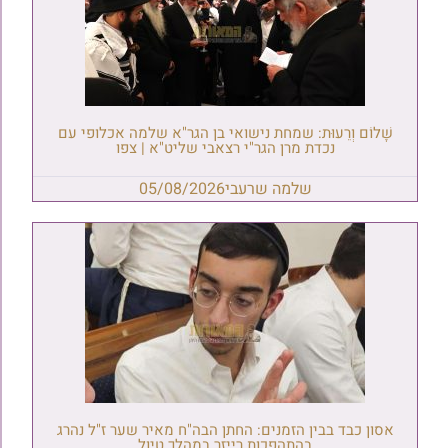
שָׁלוֹם וְרֵעוּת: שמחת נישואי בן הגר"א שלמה אכלופי עם
נכדת מרן הגר"י רצאבי שליט"א | צפו
שלמה שרעבי
05/08/2026
אסון כבד בבין הזמנים: החתן הבה"ח מאיר שער ז"ל נהרג
בהתהפכות רייזר במהלך טיול