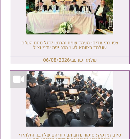
צפו בתיעודים: מעמד שמח ומרגש לרגל סיום הש"ס
שנלמד בצוותא לע"נ הרב יפת עדני זצ"ל
שלמה שרעבי
06/08/2026
סיום זמן קיץ: סיקור נרחב מביקוריהם של רבני ותלמידי