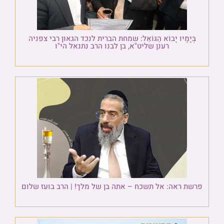
בְּיָמָיו יָבוֹא הַגּוֹאֵל: שמחת הברית לנכד הגאון רבי צפניה
רענן שליט"א, בן לבנו הרב נתנאל הי"ו
פרשת ראה: אל תשכח – אתה בן של מלך! | הרב בועז שלום