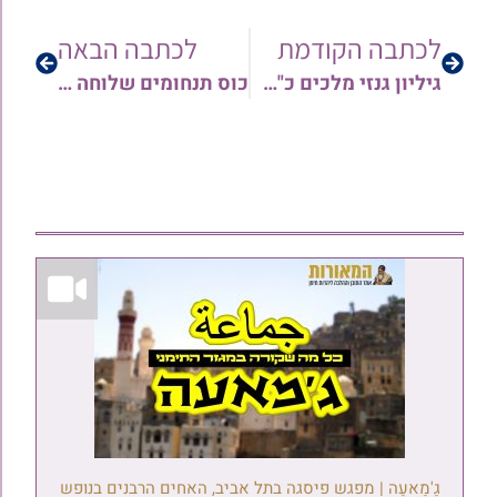
לכתבה הקודמת
לכתבה הבאה
גיליון גנזי מלכים כ"א – גליון השבת של יהדות תימן | לפרשיות אחרי מות קדושים ה'תש"פ // שו"ת מיוחד בענייני השעה בצל הקורונה
כוס תנחומים שלוחה בזאת בלב שבור ודואב על פטירת הרב אברהם ב"ר שלום צדוק זצ"ל לבנו הגאון רבי חיים צדוק שליט"א
גַ'מַאעַה | מפגש פיסגה בתל אביב, האחים הרבנים בנופש