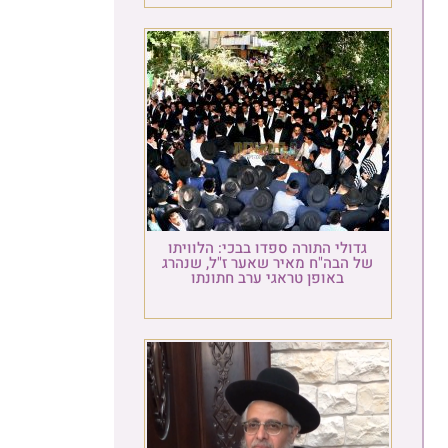
גדולי התורה ספדו בבכי: הלוויתו
של הבה"ח מאיר שאער ז"ל, שנהרג
באופן טראגי ערב חתונתו