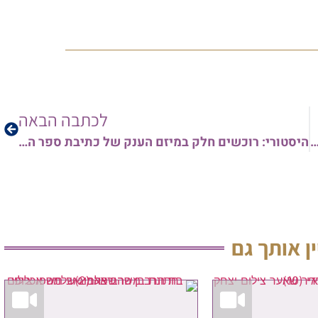
לכתבה הבאה
על מצבו של חבר בית הדין הגדול – הגאון רבי מימון ב"ר שלמה נהרי שליט"א
היסטורי: רוכשים חלק במיזם הענק של כתיבת ספר התורה של עם ישראל להצלה מנגיף הקורונה הנורא • צפו
ין אותך גם