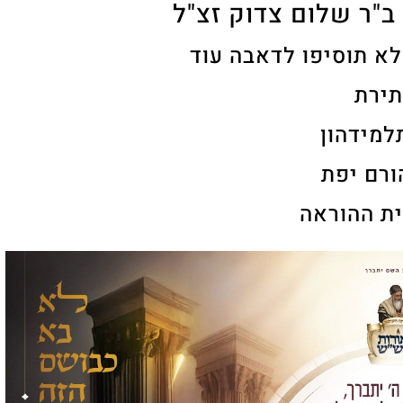
"ר שלום צדוק זצ"ל
ולא תוסיפו לדאבה עוד
ירת
תלמידהון
ורם יפת
ת ההוראה