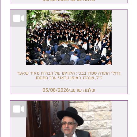
גדולי התורה ספדו בבכי: הלוויתו של הבה"ח מאיר שאער
ז"ל, שנהרג באופן טראגי ערב חתונתו
שלמה שרעבי
05/08/2026