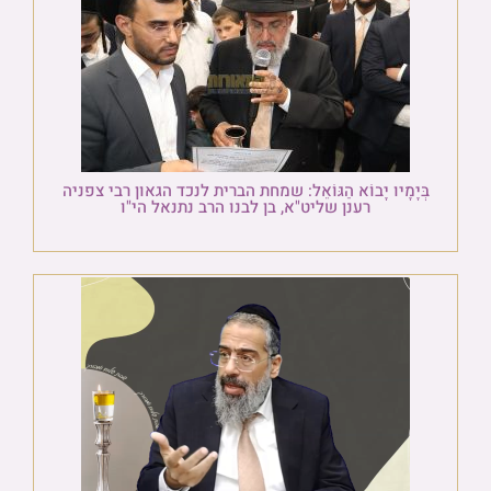
בְּיָמָיו יָבוֹא הַגּוֹאֵל: שמחת הברית לנכד הגאון רבי צפניה
רענן שליט"א, בן לבנו הרב נתנאל הי"ו