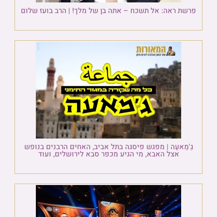
פרשת ראה: אל תשכח – אתה בן של מלך! | הרב בועז שלום
גַ'מַאעַה | מפגש פיסגה בתל אביב, האחים הרבנים בנופש
אצל האבא, מי הגיע מכפר סבא לירושלים, ועוד