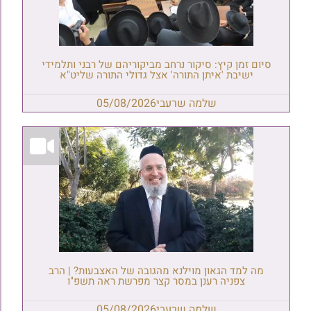
סיום זמן קיץ: סיקור נרחב מביקוריהם של רבני ותלמידי
ישיבת 'איתן התורה' אצל גדולי התורה שליט"א
שלמה שרעבי
05/08/2026
מה למד הגאון מוילנא מהגובה של האצבעות? | הרב
צפניה רענן במסר קצר מפרשת ראה תשפ"ו
שלמה שרעבי
05/08/2026