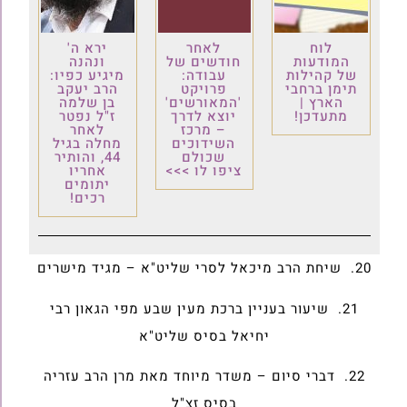
לוח
לאחר
ירא ה'
המודעות
חודשים של
ונהנה
של קהילות
עבודה:
מיגיע כפיו:
תימן ברחבי
פרויקט
הרב יעקב
הארץ |
'המאורשים'
בן שלמה
מתעדכן!
יוצא לדרך
ז"ל נפטר
– מרכז
לאחר
השידוכים
מחלה בגיל
שכולם
44, והותיר
ציפו לו >>>
אחריו
יתומים
רכים!
20. שיחת הרב מיכאל לסרי שליט"א – מגיד מישרים
21. שיעור בעניין ברכת מעין שבע מפי הגאון רבי
יחיאל בסיס שליט"א
22. דברי סיום – משדר מיוחד מאת מרן הרב עזריה
בסיס זצ"ל