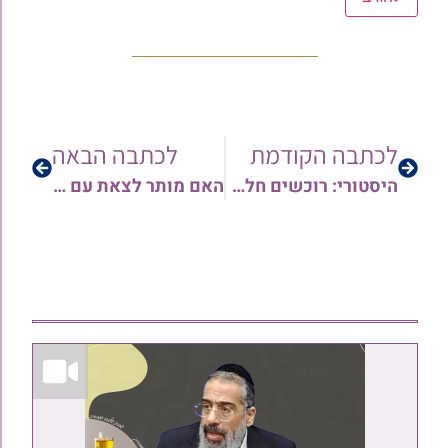
לכתבה הקודמת
לכתבה הבאה
היסטורי: רוכשים חלק במיזם הענק של כתיבת ספר התורה של עם ישראל להצלה מנגיף הקורונה הנורא • צפו
האם מותר לצאת עם מסיכה בשבת במקום שאין עירוב על מנת להגן מנגיף הקורונה רח"ל? והאם צריך לייחד מסיכה מיוחדת לשבת? מפי הגאון רבי איתמר הלוי מחפוד שליט"א