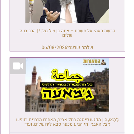
פרשת ראה: אל תשכח – אתה בן של מלך! | הרב בועז
שלום
שלמה שרעבי
06/08/2026
גַ'מַאעַה | מפגש פיסגה בתל אביב, האחים הרבנים בנופש
אצל האבא, מי הגיע מכפר סבא לירושלים, ועוד