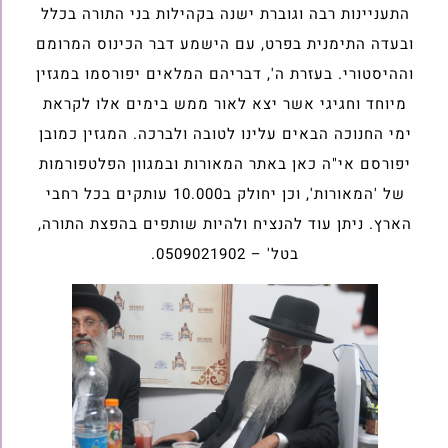
התעניינות רבה וגוברת ישנה בקהילות בני התורה בכלל
ובעדה התימנית בפרט, עם הישמע דבר הכינוס המרומם
וההיסטורי. בעזרת ה', דבריהם המלאים יפורסמו במגזין
מיוחד וחגיגי אשר יצא לאור ממש בימים אלו לקראת
ימי החנוכה הבאים עלינו לטובה ולברכה. המגזין כמובן
יפורסם אי"ה כאן באתר המאורות ובמגוון הפלטפורמות
של 'המאורות', וכן יחולק ב10.000 עותקים בכל רחבי
הארץ. ניתן עוד להנציח ולהיות שותפים בהפצת התורה,
בטל' – 0509021902.