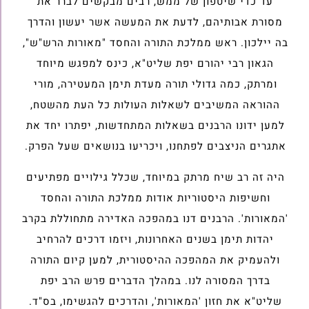
עד כדי שיטפון של ממש, רבים מבקשים לברר את
מסורת אבותיהם, לדעת את המעשה אשר יעשון והדרך
בה יילכון. ראש ממלכת התורה והחסד "מאורות הרש"ש",
הגאון רבי יהורם יפת שליט"א, כינס למפגש מיוחד
ומרתק, כמה גדולי תורה מעדת תימן המעטירה, מורי
ההוראה המשיבים לשאלות העולות כל העת מהשטח,
למען ידונו הרבנים בשאלות המתחדשות, יפתרו יחד את
אתגרים הניצבים לפתחנו, ויכריעו בנושאים שעל הפרק.
היה זה רב שיח מרתק במיוחד, שכלל גילויים מפתיעים
וחשיפות היסטוריות אודות ממלכת התורה והחסד
'המאורות'. הרבנים דנו במהפכה האדירה מתחוללת בקרב
יהדות תימן בשנים האחרונות, ויזמו דרכים להרחיב
ולהעמיק את המהפכה ההיסטורית, למען קיום התורה
בדרך המסורה לנו. במהלך הדברים פרש הרב יפת
שליט"א את חזון 'המאורות', והדרכים להגשימו, בס"ד.