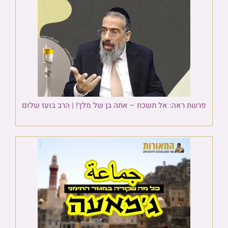
פרשת ראה: אל תשכח – אתה בן של מלך! | הרב בועז שלום