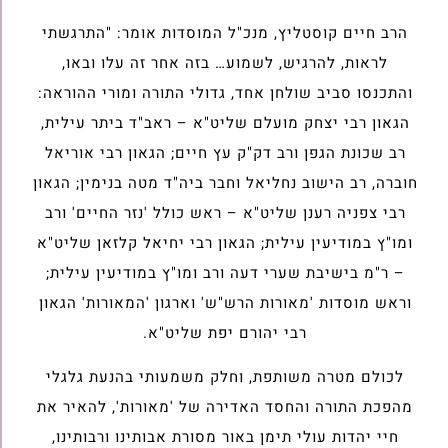
הרב חיים קוסטליץ, מנכ"ל המוסדות אומר: "התרגשתי
לראות, להרגיש, לשמוע… בזה אחר זה עלו ובאו,
והתכנסו סביב שולחן אחד, גדולי התורה ומורי ההוראה:
הגאון רבי יצחק מועלם שליט"א – ראב"ד ביתר עילית,
רב שכונת הגפן ורב דק"ק עץ חיים; הגאון רבי אוריאל
חוברה, רב הישוב נחליאל וחבר ביה"ד מטה בנימין; הגאון
רבי צפניה רענן שליט"א – ראש כולל 'נזר החיים' ורב
ומו"ץ במודיעין עילית; הגאון רבי יחיאל קלזאן שליט"א
– ר"מ בישיבת שערי דעה ורב ומו"ץ במודיעין עילית;
וראש מוסדות 'מאורות הרש"ש' וארגון 'המאורות' הגאון
רבי יהורם יפת שליט"א.
לכולם מטרה משותפת, וחלק משמעותי בהנעת גלגלי
מהפכת התורה והחסד האדירה של 'מאורות', להאיר את
חיי יהדות עולי תימן באור מסורת אבותינו ורבותינו,