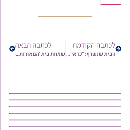
לכתבה הקודמת
לכתבה הבאה
הבית שנשרף: "כדאי לבוא ולראות את גודל השרפה והחורבן של המבנה" | הרב עודד שבזי מגולל בריאיון מרטיט על השרפה במעונם
שמחת בית 'המאורות': ראש המוסדות הגר"י יפת אירס את בנו בשעטו"מ