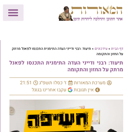
לתרומות >>
מכון הוצאה לאור
הפעילות שלנו
עלוני שבת
בית הוראה
חנות המאור
דף הבית
»
עידכונים
»
תיעוד: רבני ודייני העדה התימנית התכנסו לפאנל מרתק
על החזון והתקומה
תיעוד: רבני ודייני העדה התימנית התכנסו לפאנל
מרתק על החזון והתקומה
מערכת המאורות
ז׳ כסלו תשפ״ג
21:51
אין תגובות
עקבו אחרינו בגוגל