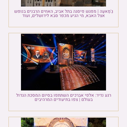
גַ'מַאעַה | מפגש פיסגה בתל אביב, האחים הרבנים בנופש
אצל האבא, מי הגיע מכפר סבא לירושלים, ועוד
רגע נדיר: אלפי אברכים השתתפו בסיום המסכת הגדול
בעולם | צפו בתיעודים המרהיבים