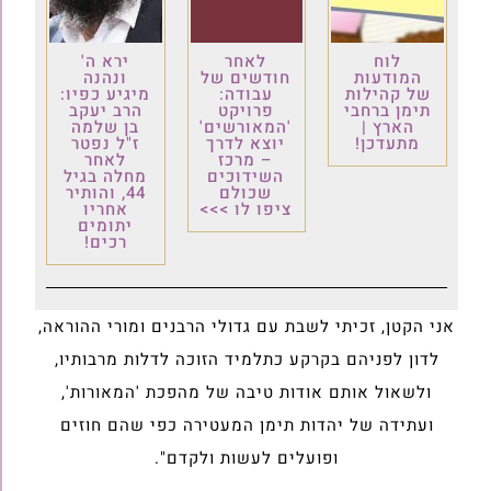
לוח
לאחר
ירא ה'
המודעות
חודשים של
ונהנה
של קהילות
עבודה:
מיגיע כפיו:
תימן ברחבי
פרויקט
הרב יעקב
הארץ |
'המאורשים'
בן שלמה
מתעדכן!
יוצא לדרך
ז"ל נפטר
– מרכז
לאחר
השידוכים
מחלה בגיל
שכולם
44, והותיר
ציפו לו >>>
אחריו
יתומים
רכים!
אני הקטן, זכיתי לשבת עם גדולי הרבנים ומורי ההוראה,
לדון לפניהם בקרקע כתלמיד הזוכה לדלות מרבותיו,
ולשאול אותם אודות טיבה של מהפכת 'המאורות',
ועתידה של יהדות תימן המעטירה כפי שהם חוזים
ופועלים לעשות ולקדם".