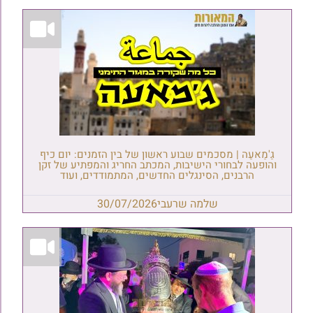
גַ'מַאעַה | מסכמים שבוע ראשון של בין הזמנים: יום כיף
והופעה לבחורי הישיבות, המכתב החריג והמפתיע של זקן
הרבנים, הסינגלים החדשים, המתמודדים, ועוד
שלמה שרעבי
30/07/2026