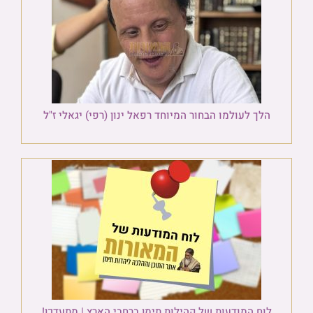
הלך לעולמו הבחור המיוחד רפאל ינון (רפי) יגאלי ז"ל
לוח המודעות של קהילות תימן ברחבי הארץ | מתעדכן!