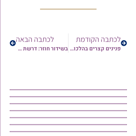
לכתבה הקודמת
לכתבה הבאה
פנינים קצרים בהלכות הפסח | הרב יחיאל קלזאן
בשידור חוזר: דרשת שבת הגדול מפי מרן הגר"ש מחפוד בענייני כשרות החג