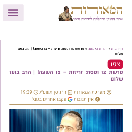
לתרומות >>
מכון הוצאה לאור
הפעילות שלנו
עלוני שבת
בית הוראה
חנות המאור
דף הבית
»
יהדות ואמונה
»
פרשת צו ופסח: זריזות – צו השעה! | הרב בועז
שלום
צפו
פרשת צו ופסח: זריזות – צו השעה! | הרב בועז
שלום
מערכת המאורות
ח׳ ניסן תשפ״ג
19:39
אין תגובות
עקבו אחרינו בגוגל