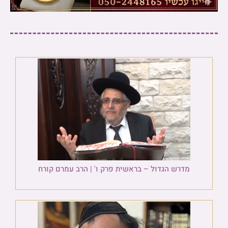
מדרש הגדול – בראשית פרק ו' | הרב עמרם קורח