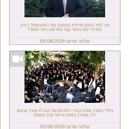
מה למד הגאון מוילנא מהגובה של האצבעות? | הרב
צפניה רענן במסר קצר מפרשת ראה תשפ"ו
שלמה שרעבי
05/08/2026
גדולי התורה ספדו בבכי: הלוויתו של הבה"ח מאיר שאער
ז"ל, שנהרג באופן טראגי ערב חתונתו
שלמה שרעבי
05/08/2026