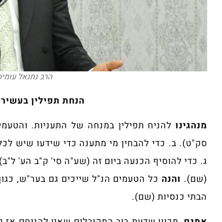
הרב נתנאל עומיסי
הנחת תפילין בעשיר
מנהגינו
להניח תפילין במנחה של התעניות. והטעמים
סק"ט). ב. כדי להבחין מי מתענה כדי שידעו שיש לכ
ג. כדי להוסיף הכנעה ביום זה (שע"ה סי' ק"ב הע' ל"ב
(שם).
והנה
כל הטעמים הנ"ל שייכים גם בער"ש, כגו
הבתי כנסיות (שם).
אמנם
, מכיון שדעת רוב המקובלים שאין להניחם אז כ