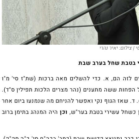
 | צילום: יאיר נהרי
י בטבת שחל בערב שבת
 לזה הם, א. כדי להשלים מאה ברכות (שת"ז סי' מ"ו
ל הפחות ששה מתענים (נהר מצרים הלכות תפילין ס"ד).
). ד. שאז הגוף נקי ואפשר להניחם מה שנמנעו ביום אחר
ן כשחל עשירי בטבת בער"ש,
וכן
היה המנהג בתימן ברוב
י כבר נתנוצץ קדושת שבת (כמב' בכה"ח סי' כ"ה סק"ק),