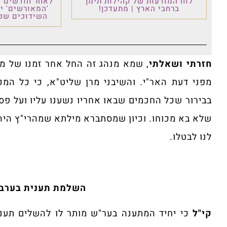
לוח המודעות של קהילות תימן
לאחר חודשים ש
ברחבי הארץ | מתעדכן!
'המאורשים' י
השידוכים שכו
חזרתי ושאלתי
, שמא מנהג זה החל אחר זמנו של מה
מפני דעת האר"י. והשיבני מרן שליט"א, כי כל המכ
בבירור שכל החכמים שבאו אחריו נשענו עליו ועל פס
שלא בא מכוחו. וכיון שמסתברא מילתא שמהרי"ץ היה 
לנו לבטלו.
השלמת תענית בערב 
קי"ל
כי יחיד המתענה בער"ש מותר לו להשלים תענ