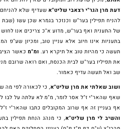
דעת מרן הגר"י רצאבי שליט"א
שעדיף שלא להניחם
להניח תפילין בער"ש וכנזכר בגמרא שכן עשו (
שבת ל
של התענית ואף בער"ש, מדוע א"כ צריכים אנו לחוש
בתעניות אינו חיוב אלא עניין טוב, ומכיון שע"פ המ
תעשה כי מהיות טוב אל תיקרא רע.
ומ"מ
כאשר הציבור
את תפיליו בער"ש לבית הכנסת, ואם רואה שרובם מניח
שב ואל תעשה עדיף כאמור.
ושוב שאלתי את מרן שליט"א
, כי לכאורה לפי מה ש
שאף שהאר"י ז"ל אסר לומר, מ"מ לא עלתה על לבו לבט
אף בעניין זה אף שרוב המקובלים כתבו שהאר"י ז"ל 
והשיב לי מרן שליט"א
, כי מנהג הנחת תפילין בת
מהרי"ץ (ע"ח דף פ"ז פ"ח) בעניין המחלוקת האם להנ