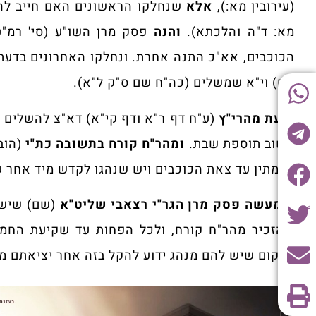
(עירובין מא:),
אלא
שנחלקו הראשונים האם חייב להש
מא: ד"ה והלכתא).
והנה
פסק מרן השו"ע (סי' רמ"ט
הכוכבים, אא"כ התנה אחרת. ונחלקו האחרונים בדעתו 
אם) וי"א שמשלים (כה"ח שם ס"ק ל"א).
ודעת מהרי"ץ
(ע"ח דף ר"א ודף קי"א) דא"צ להשלים 
חשוב תוספת שבת.
ומהר"ח קורח בתשובה כת"י
(הובא
להמתין עד צאת הכוכבים ויש שנהגו לקדש מיד אחר 
ולמעשה פסק מרן הגר"י רצאבי שליט"א
(שם) שיש 
שהזכיר מהר"ח קורח, ולכל הפחות עד שקיעת החמ
במקום שיש להם מנהג ידוע להקל בזה אחר יציאתם מב