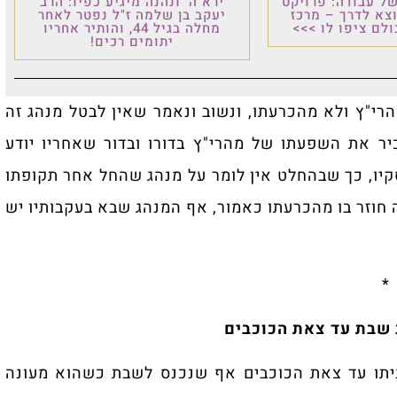
ל עבודה: פרויקט
ירא ה' ונהנה מיגיע כפיו: הרב
וצא לדרך – מרכז
יעקב בן שלמה ז"ל נפטר לאחר
לם ציפו לו >>>
מחלה בגיל 44, והותיר אחריו
יתומים רכים!
רי"ץ ולא מהכרעתו, ונשוב ונאמר שאין לבטל מנהג זה
יר את השפעתו של מהרי"ץ בדורו ובדור שאחריו יודע
קיו, כך שבהחלט אין לומר על מנהג שהחל אחר תקופתו
חוזר בו מהכרעתו כאמור, אף המנהג שבא בעקבותיו יש
*
שבת עד צאת הכוכבים
יתו עד צאת הכוכבים אף שנכנס לשבת כשהוא מעונה