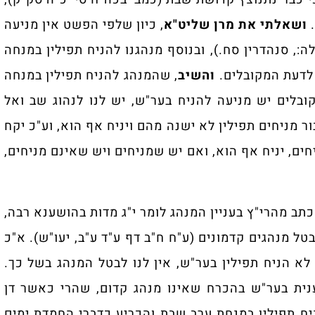
.
ושאלתי את מרן שליט"א
, כיון שלפי הפשט אין מניעה
ה:, סנהדרין סח
.), ובנוסף מנהגנו להניח תפילין במנחה
 לדעת המקובלים.
והשיב
, שהמנהג להניח תפילין במנחה
קובלים יש מניעה להניח בער"ש, יש לנו לנהוג שב ואל
 מניחים תפילין לא ישנה מהם ויניח אף הוא, וע"כ יקח
ים, יניח אף הוא, ואם יש שמניחים ויש שאינם מניחים,
כתב מהרי"ץ בעניין המנהג לומר י"ג מדות בהושענא רבה,
ל מנהגים קדמונים (ע"ח ח"ב דף ע"ד ע"ב, יעו"ש). א"כ
לא הניח תפילין בער"ש, אין לנו לבטל המנהג בשל כך.
ענית בער"ש בהכרח שאינו מנהג קדום, שהרי כאשר דן
יח תפילין במנחת ערב שבת והכריע כדברי החמדת ימים