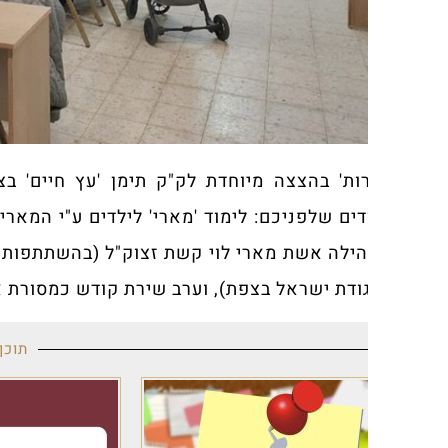
ות' בהצצה מיוחדת לק"ק תימן 'עץ חיים' בצפת, שבר
דים שלפניכם: לימוד 'מארי' לילדים ע"י המארי הרב אהר
ילה אשת מארי לוי קשת זצוק"ל (בהשתתפות הג"ר עמי גו
גודת ישראל בצפת), וערב שירת קודש כמסורת אבותינו ב
תוכן מקודם