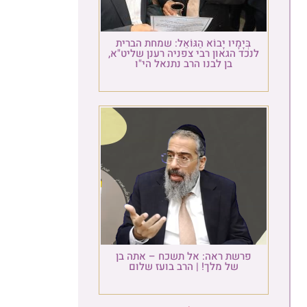
בְּיָמָיו יָבוֹא הַגּוֹאֵל: שמחת הברית
כד הגאון רבי צפניה רענן שליט"א,
בן לבנו הרב נתנאל הי"ו
פרשת ראה: אל תשכח – אתה בן
של מלך! | הרב בועז שלום