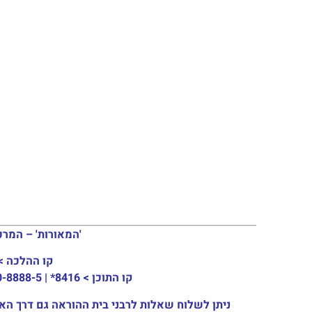
'המאורות' – המרכז העולמי ל
קו ההלכה >
03-915-3133
קו התוכן >
8416* | 03-30-8888-5 | ארה"ב: 151-8613-0185
ניתן לשלוח שאלות לרבני בית ההוראה גם דרך האתר או באמצעות המייל: ail.com