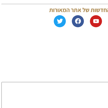
של אתר המאורות
ג
ה
מי