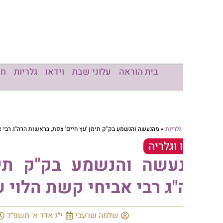
בית הוראה
עלוני שבת
וידאו
גלריות
חדשות
מכו
גלריות
»
מהנעשה והנשמע בק"ק תימן 'עץ חיים' צפת, בראשות הרה"ג רבי אביחי קשת הלוי 
 וגלריה
עשה והנשמע בק"ק תימן 'עץ
ג רבי אביחי קשת הלוי שליט"א
שלמה שרעבי
י״ג אדר א׳ תשפ״ד
12:59
א