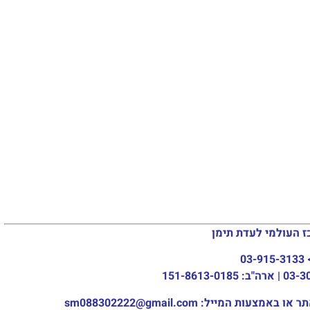
לנ
עדת תימן
sm088302222@gm