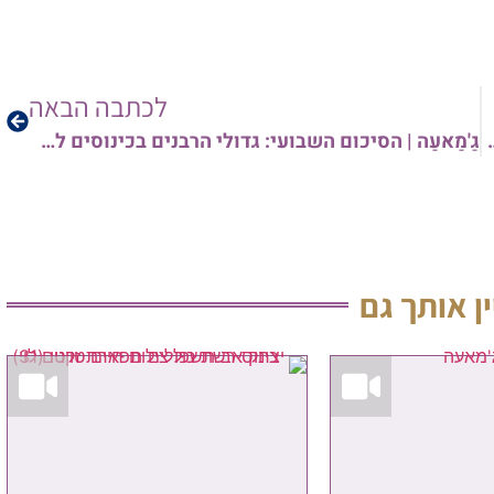
לכתבה הבאה
גַ'מַאעַה | הסיכום השבועי: גדולי הרבנים בכינוסים למען התנועה הקדושה, הרב שלא השתתף בכינוס בעירו, המדרשייה החדשה בצפון ת"א, ועוד ועוד
 גם