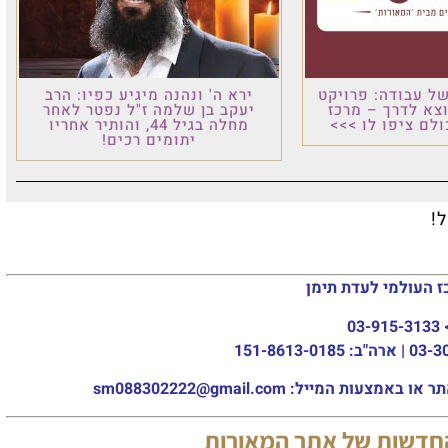
רויקט
ירא ה' ונהנה מיגיע כפיו: הרב
 מרכז
יעקב בן שלמה ז"ל נפטר לאחר
 >>>
מחלה בגיל 44, והותיר אחריו
יתומים רכים!
ש
עדת תימן
sm088302222@gm
של אתר המאורות