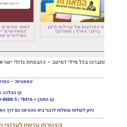
ח המודעות של קהילות תימן
לאחר חודשים של עבודה: פ
ברחבי הארץ | מתעדכן!
'המאורשים' יוצא לדרך –
השידוכים שכולם ציפו לו
תברכו בכל מילי דמיטב – כהבטחת גדולי ישראל!
'המאורות' – המרכז העולמי ל
קו ההלכה >
03-915-3133
קו התוכן >
8416* | 03-30-8888-5 | ארה"ב: 151-8613-0185
ניתן לשלוח שאלות לרבני בית ההוראה גם דרך האתר או באמצעות המייל: ail.com
הצטרפו עכשיו לערוצי החדשות 