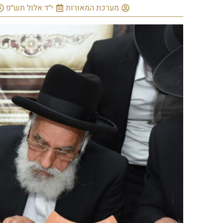
מערכת המאורות
י״ד אלול תש״פ
08:41
א