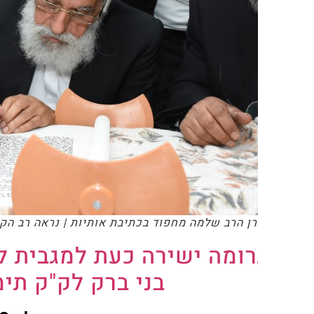
ן הרב שלמה מחפוד בכתיבת אותיות | נראה רב הקהילה הגר"י ט
ומה ישירה כעת למגבית למען בי
בני ברק לק"ק תימן – ל