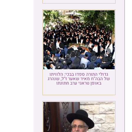
גדולי התורה ספדו בבכי: הלוויתו
ל הבה"ח מאיר שאער ז"ל, שנהרג
באופן טראגי ערב חתונתו