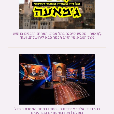
גַ'מַאעַה | מפגש פיסגה בתל אביב, האחים הרבנים בנופש
אצל האבא, מי הגיע מכפר סבא לירושלים, ועוד
רגע נדיר: אלפי אברכים השתתפו בסיום המסכת הגדול
בעולם | צפו בתיעודים המרהיבים