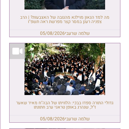
מה למד הגאון מוילנא מהגובה של האצבעות? | הרב
צפניה רענן במסר קצר מפרשת ראה תשפ"ו
שלמה שרעבי
05/08/2026
גדולי התורה ספדו בבכי: הלוויתו של הבה"ח מאיר שאער
ז"ל, שנהרג באופן טראגי ערב חתונתו
שלמה שרעבי
05/08/2026