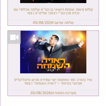
שָׁלוֹם וְרֵעוּת: שמחת נישואי בן הגר"א שלמה אכלופי עם
נכדת מרן הגר"י רצאבי שליט"א | צפו
שלמה שרעבי
05/08/2026
שיר בכורה: זמר החתונות ישי שפירא מגיש סינגל־קליפ
אנרגטי במיוחד – "ראויה השמחה" | צפו!
מערכת המאורות
03/08/2026