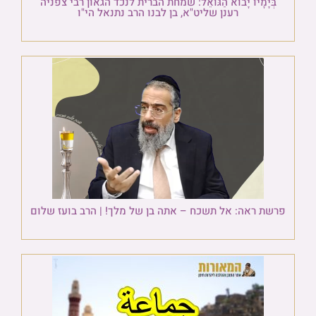
בְּיָמָיו יָבוֹא הַגּוֹאֵל: שמחת הברית לנכד הגאון רבי צפניה
רענן שליט"א, בן לבנו הרב נתנאל הי"ו
פרשת ראה: אל תשכח – אתה בן של מלך! | הרב בועז שלום