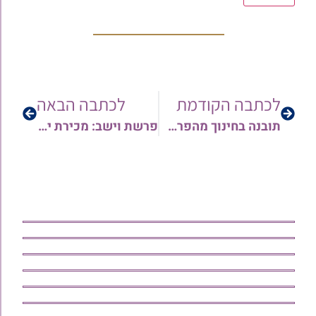
לכתבה הקודמת
לכתבה הבאה
תובנה בחינוך מהפרשה – וישב תשפ"ה: מה עומד מאחורי הדיוקן | הרב מיכאל זכריהו
פרשת וישב: מכירת יוסף – לגלות את האור הגנוז בכל אחד | הרב אריה צברי