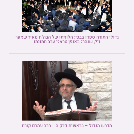
גדולי התורה ספדו בבכי: הלוויתו של הבה"ח מאיר שאער
ז"ל, שנהרג באופן טראגי ערב חתונתו
מדרש הגדול – בראשית פרק ה' | הרב עמרם קורח