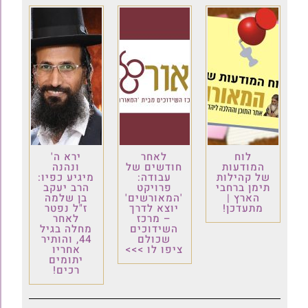
לוח
לאחר
ירא ה'
המודעות
חודשים של
ונהנה
של קהילות
עבודה:
מיגיע כפיו:
תימן ברחבי
פרויקט
הרב יעקב
הארץ |
'המאורשים'
בן שלמה
מתעדכן!
יוצא לדרך
ז"ל נפטר
– מרכז
לאחר
השידוכים
מחלה בגיל
שכולם
44, והותיר
ציפו לו >>>
אחריו
יתומים
רכים!