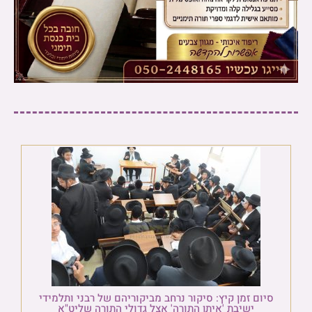
סיום זמן קיץ: סיקור נרחב מביקוריהם של רבני ותלמידי
ישיבת 'איתן התורה' אצל גדולי התורה שליט"א