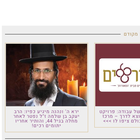
מב
רויקט
ירא ה' ונהנה מיגיע כפיו: הרב
 מרכז
יעקב בן שלמה ז"ל נפטר לאחר
 >>>
מחלה בגיל 44, והותיר אחריו
מ
יתומים רכים!
ה