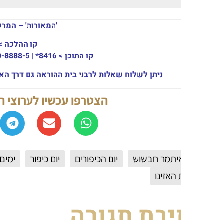
'המאורות' – המרכז העולמי ל
קו ההלכה >
03-915-3133
קו התוכן >
8416* | 03-30-8888-5 | ארה"ב: 151-8613-0185
ניתן לשלוח שאלות לרבני בית ההוראה גם דרך האתר או באמצעות המייל: ail.com
הצטרפו עכשיו לערוצי החדשות 
יתמר חבשוש
יום הכיפורים
יום כיפור
ימים נוראים
האזינו
יבת תגובה