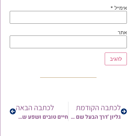
אימייל
*
אתר
לכתבה הקודמת
לכתבה הבאה
גליון 'דרך הבעל שם טוב' לפרשת וישב תשפ"ו
חיים טובים ושפע של ישועות | הרב יצחק מעודה