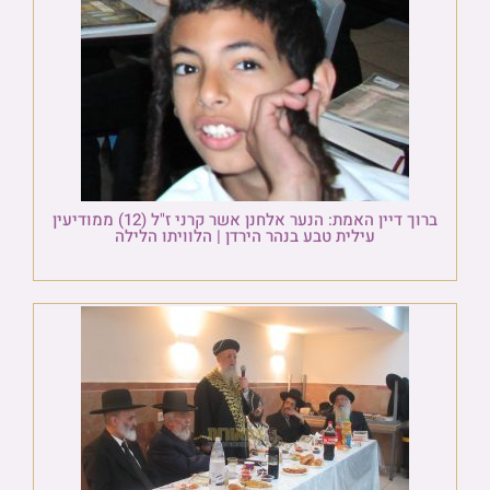
ברוך דיין האמת: הנער אלחנן אשר קרני ז"ל (12) ממודיעין
עילית טבע בנהר הירדן | הלוויתו הלילה