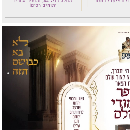
לם ציפו לו >>>
מחלה בגיל 44, והותיר אחריו
יתומים רכים!