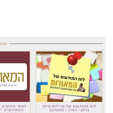
תוכן
לוח המודעות של קהילות תימן
לאחר חודשים ש
ברחבי הארץ | מתעדכן!
'המאורשים' י