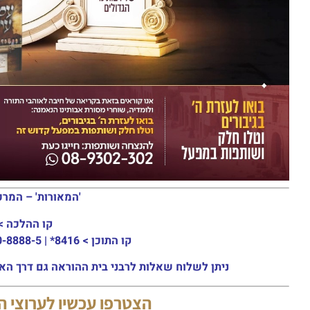
'המאורות' – המרכ
קו ההלכה >
קו התוכן >
8416* | 03-30-8888-5 | ארה"ב: 151-8613-0185
ניתן לשלוח שאלות לרבני בית ההוראה גם דרך האתר או באמצעות ה
הצטרפו עכשיו לערוצי 