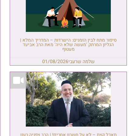
סיפור מתח לבין הזמנים: הישרדות – המדריך המלא |
הגליון המרתק 'מעשה שלא היה' מאת הרב אביעד
מעטוף
שלמה שרעבי
01/08/2026
תאכל קצת – לא על חשבון אחרים! | הרב צפניה רענן