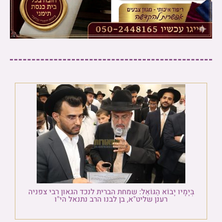
בְּיָמָיו יָבוֹא הַגּוֹאֵל: שמחת הברית לנכד הגאון רבי צפניה
רענן שליט"א, בן לבנו הרב נתנאל הי"ו