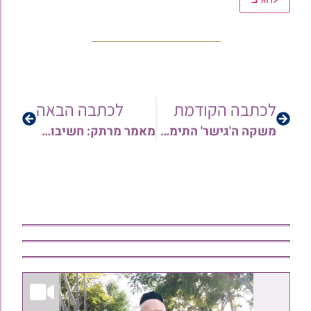
לכתבה הקודמת
לכתבה הבאה
משקה ה'גישר' התימני – בריחת סידן, הביאו לו מבית אחרים – האם מברך? | הרב אורן צדוק
מאמר מרתק: חשיבות התפילה בקול רם יחד כולם, כדעת קדמונינו וכמנהג אבותינו | הרב חיים צדוק