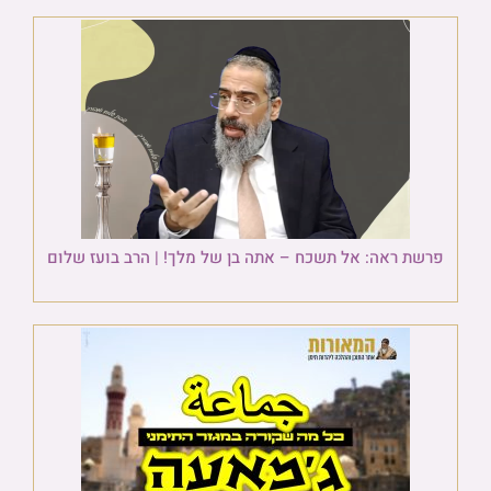
פרשת ראה: אל תשכח – אתה בן של מלך! | הרב בועז שלום