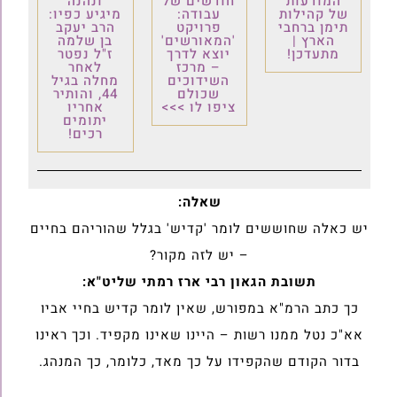
המודעות
חודשים של
ונהנה
של קהילות
עבודה:
מיגיע כפיו:
תימן ברחבי
פרויקט
הרב יעקב
הארץ |
'המאורשים'
בן שלמה
מתעדכן!
יוצא לדרך
ז"ל נפטר
– מרכז
לאחר
השידוכים
מחלה בגיל
שכולם
44, והותיר
ציפו לו >>>
אחריו
יתומים
רכים!
שאלה:
יש כאלה שחוששים לומר 'קדיש' בגלל שהוריהם בחיים
– יש לזה מקור?
תשובת הגאון רבי ארז רמתי שליט"א:
כך כתב הרמ"א במפורש, שאין לומר קדיש בחיי אביו
אא"כ נטל ממנו רשות – היינו שאינו מקפיד. וכך ראינו
בדור הקודם שהקפידו על כך מאד, כלומר, כך המנהג.