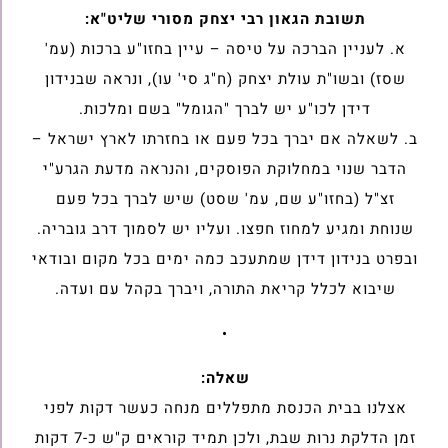
תשובת הגאון רבי יצחק מסורי שליט"א:
א. לעניין הברכה על טיסה – עיין בחזו"ע ברכות (עמ'
שסז) ובשו"ת עולת יצחק (ח"ג סי' עו), ונראה שבנידון
דידן לכו"ע יש לברך "הגומל" בשם ומלכות.
ב. לשאלה אם יברך בכל פעם או בחזרתו לארץ ישראל –
הדבר שנוי במחלוקת הפוסקים, והנראה מדעת הגרע"י
זצ"ל (בחזו"ע שם, עמ' שסט) שיש לברך בכל פעם
שנוחת ומגיע למחוז חפצו. ועליו יש לסמוך דרב גובריה.
ובפרט בנידון דידן שמתעכב כמה ימים בכל מקום ובודאי
שיבוא לכלל קריאת התורה, ויברך בקהל עם ועדה.
•
שאלה:
אצלנו בבית הכנסת מתפללים מנחה כעשר דקות לפני
זמן הדלקת נרות שבת, ולכן תמיד קוראים ק"ש כ-7 דקות