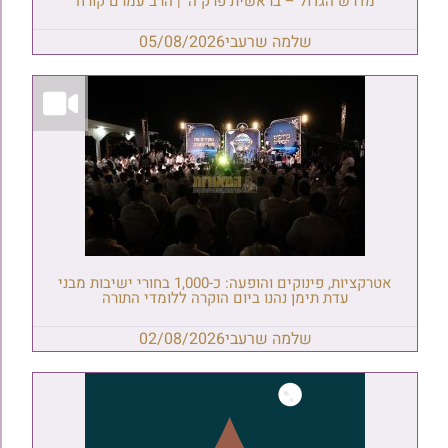
מדרש הגדול – בראשית פרק ה' | הרב עמרם קורח
שלמה שרעבי
05/08/2026
אטרקציות, פינוקים והופעה: כ-1,000 בחורי ישיבות מבני
עדת תימן נהנו ביום הוקרה ללומדי התורה
שלמה שרעבי
02/08/2026