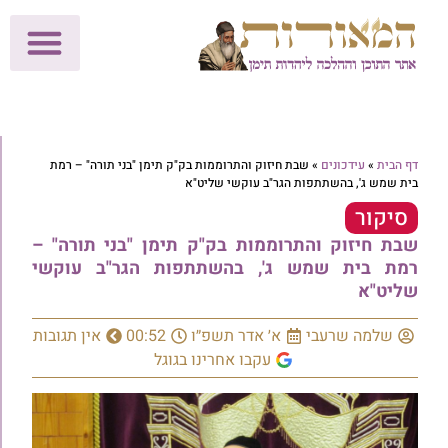
לתרומות >>
מכון הוצאה לאור
הפעילות שלנו
עלוני שבת
בית הוראה
חנות המאור
דף הבית
»
עידכונים
»
שבת חיזוק והתרוממות בק"ק תימן "בני תורה" – רמת
בית שמש ג', ‏בהשתתפות הגר"ב עוקשי שליט"א ‏
סיקור
שבת חיזוק והתרוממות בק"ק תימן "בני תורה" –
רמת בית שמש ג', ‏בהשתתפות הגר"ב עוקשי
שליט"א ‏
שלמה שרעבי
א׳ אדר תשפ״ו
00:52
אין תגובות
עקבו אחרינו בגוגל