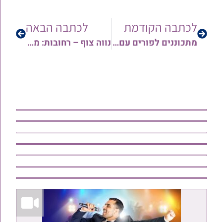
לכתבה הקודמת
לכתבה הבאה
מתכוננים לפורים עם 'קסת הסופר': המגילה העתיקה, התפילה המיוחדת, ואיזה גודל עדיף? | צפו בסרטונים >>>
נווה צוף – רחובות: מארי חיים הדר (סעיד) זצ"ל