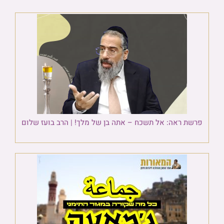
פרשת ראה: אל תשכח – אתה בן של מלך! | הרב בועז שלום