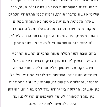
אבות ובנים בהשתתפות רבני השכונה וח"מ העיר, הרב
שליט"א נשא מדברי תורתו, והניח לפני התלמידי חכמים
שאלה הלכתית מעניינת באיסור לא תחמוד במקום
פיקוח נפש, שדנו וליבנו את השאלה מכל היבט וצד
באופן מעמיק, עד לסיכום הדיון והכרעת הרב שליט"א,
ע"פ יסוד הגר"ש שקאפ זצ"ל בענין משפטי הממון.
ביום שבת לפני תפלת מנחה התקיים המשא המרכזי
השיעור בענין "ירידת ערך בנזקי רכוש ודיני שכנים",
נושא אקטואלי שמשך אליו את כלל שוחרי התורה
ולומדיה מהשכונה, השיעור ירד לנבכי הסוגיא, על כל
היבטיה, והחלוקה בין שכנים, שותפין, או ע"י התחייבות
בין אנשים, החלוקה בין ירידת ערך למניעת רווח, החילוק
בין עומד לסחורה לעומד לשימושים הרגילים, ועד
ההלכה למעשה לפרטי פרטים.