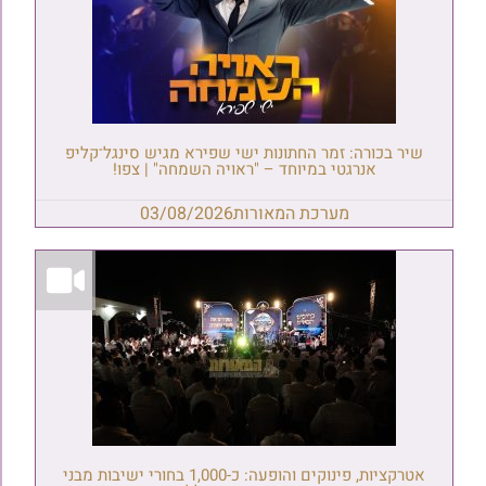
שיר בכורה: זמר החתונות ישי שפירא מגיש סינגל־קליפ
אנרגטי במיוחד – "ראויה השמחה" | צפו!
מערכת המאורות
03/08/2026
אטרקציות, פינוקים והופעה: כ-1,000 בחורי ישיבות מבני