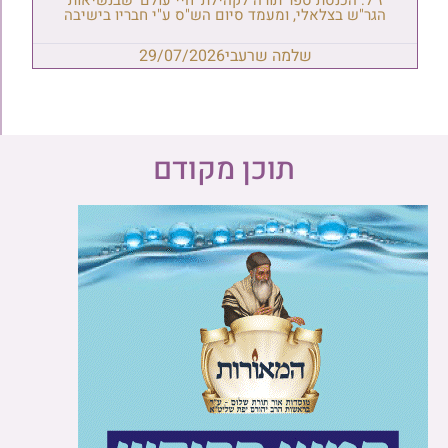
ז"ל: הכנסת ספר תורה לקהילת 'חיי עולם' שבנשיאות
הגר"ש בצלאלי, ומעמד סיום הש"ס ע"י חבריו בישיבה
שלמה שרעבי
29/07/2026
תוכן מקודם