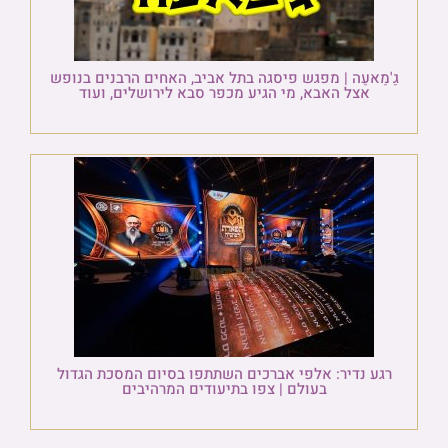
גַ'מַאעַה | מפגש פיסגה בתל אביב, האחים הרבנים בנופש
אצל האבא, מי הגיע מכפר סבא לירושלים, ועוד
רגע נדיר: אלפי אברכים השתתפו בסיום המסכת הגדול
בעולם | צפו בתיעודים המרהיבים