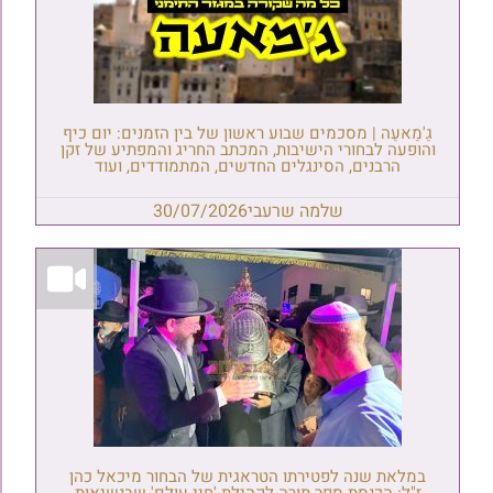
גַ'מַאעַה | מסכמים שבוע ראשון של בין הזמנים: יום כיף
והופעה לבחורי הישיבות, המכתב החריג והמפתיע של זקן
הרבנים, הסינגלים החדשים, המתמודדים, ועוד
שלמה שרעבי
30/07/2026
במלאת שנה לפטירתו הטראגית של הבחור מיכאל כהן