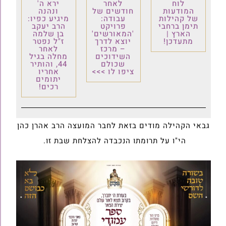
לוח
לאחר
ירא ה'
המודעות
חודשים של
ונהנה
של קהילות
עבודה:
מיגיע כפיו:
תימן ברחבי
פרויקט
הרב יעקב
הארץ |
'המאורשים'
בן שלמה
מתעדכן!
יוצא לדרך
ז"ל נפטר
– מרכז
לאחר
השידוכים
מחלה בגיל
שכולם
44, והותיר
ציפו לו >>>
אחריו
יתומים
רכים!
גבאי הקהילה מודים בזאת לחבר המועצה הרב אהרן כהן
הי"ו על תרומתו הנכבדה להצלחת שבת זו.