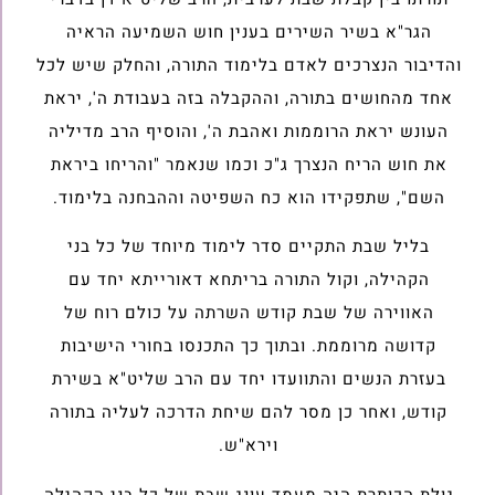
הגר"א בשיר השירים בענין חוש השמיעה הראיה
והדיבור הנצרכים לאדם בלימוד התורה, והחלק שיש לכל
אחד מהחושים בתורה, וההקבלה בזה בעבודת ה', יראת
העונש יראת הרוממות ואהבת ה', והוסיף הרב מדיליה
את חוש הריח הנצרך ג"כ וכמו שנאמר "והריחו ביראת
השם", שתפקידו הוא כח השפיטה וההבחנה בלימוד.
בליל שבת התקיים סדר לימוד מיוחד של כל בני
הקהילה, וקול התורה בריתחא דאורייתא יחד עם
האווירה של שבת קודש השרתה על כולם רוח של
קדושה מרוממת. ובתוך כך התכנסו בחורי הישיבות
בעזרת הנשים והתוועדו יחד עם הרב שליט"א בשירת
קודש, ואחר כן מסר להם שיחת הדרכה לעליה בתורה
וירא"ש.
גולת הכותרת היה מעמד עונג שבת של כל בני הקהילה