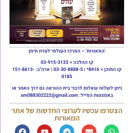
'המאורות' – המרכז העולמי לעדת תימן
קו ההלכה >
03-915-3133
קו התוכן >
8416* | 03-30-8888-5 | ארה"ב: 151-8613-
0185
ניתן לשלוח שאלות לרבני בית ההוראה גם דרך האתר או
באמצעות המייל: sm088302222@gmail.com
הצטרפו עכשיו לערוצי החדשות של אתר
המאורות