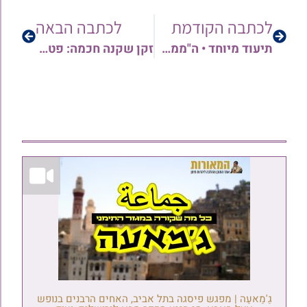
לכתבה הקודמת
לכתבה הבאה
תיעוד מיוחד • ה"ממשיכים" התימנים הגאון רבי עמרם קורח שליט"א בנו של רב העיר בני ברק, והגאון רבי יחיאל ברוך בסיס שליט"א בנו של רב העיר ראש העין – בהדלקת נר חנוכה
זקן שקנה חכמה: פטירתו של הישיש התימני מארי שלמה יהודה זצ"ל הכתה גלים בתקופה האחרונה בעולם כולו • טור זכרון מאת סופר ירחון מרוה לצמא
גַ'מַאעַה | מפגש פיסגה בתל אביב, האחים הרבנים בנופש