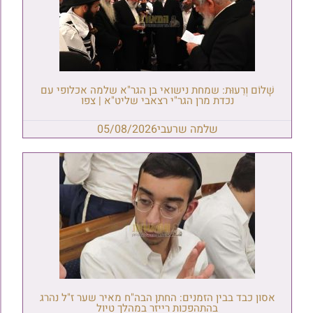
שָׁלוֹם וְרֵעוּת: שמחת נישואי בן הגר"א שלמה אכלופי עם
נכדת מרן הגר"י רצאבי שליט"א | צפו
שלמה שרעבי
05/08/2026
אסון כבד בבין הזמנים: החתן הבה"ח מאיר שער ז"ל נהרג
בהתהפכות רייזר במהלך טיול