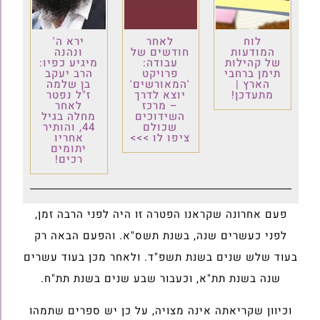
לוח
לאחר
ירא ה'
המודעות
חודשים של
ונהנה
של קהילות
עבודה:
מיגיע כפיו:
תימן ברחבי
פרויקט
הרב יעקב
הארץ |
'המאורשים'
בן שלמה
מתעדכן!
יוצא לדרך
ז"ל נפטר
– מרכז
לאחר
השידוכים
מחלה בגיל
שכולם
44, והותיר
ציפו לו >>>
אחריו
יתומים
רכים!
פעם אחרונה שקראנו הפטרה זו היה לפני הרבה זמן,
לפני כעשרים שנה, בשנת תשס"א. והפעם הבאה רק
בעוד שלש שנים בשנת תשפ"ד. ולאחר מכן בעוד עשרים
שנה בשנת תת"א, וכעבור שבע שנים בשנת תת"ח.
וכיוון שקריאתה אינה מצויה, על כן יש ספרים שתמהו