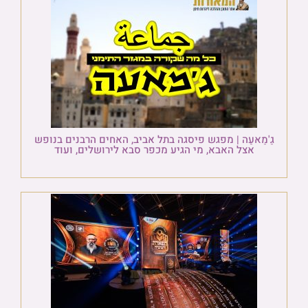
גַ'מַאעַה | מפגש פיסגה בתל אביב, האחים הרבנים בנופש
אצל האבא, מי הגיע מכפר סבא לירושלים, ועוד