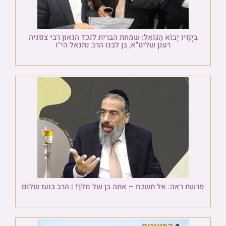
בְּיָמָיו יָבוֹא הַגּוֹאֵל: שמחת הברית לנכד הגאון רבי צפניה
רענן שליט"א, בן לבנו הרב נתנאל הי"ו
פרשת ראה: אל תשכח – אתה בן של מלך! | הרב בועז שלום