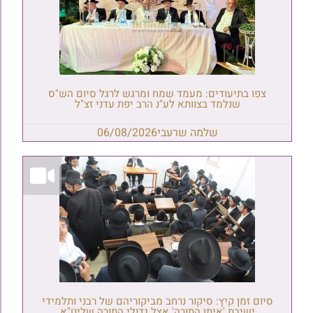
צפו בתיעודים: מעמד שמח ומרגש לרגל סיום הש"ס
שנלמד בצוותא לע"נ הרב יפת עדני זצ"ל
שלמה שרעבי
06/08/2026
סיום זמן קיץ: סיקור נרחב מביקוריהם של רבני ותלמידי
ישיבת 'איתן התורה' אצל גדולי התורה שליט"א